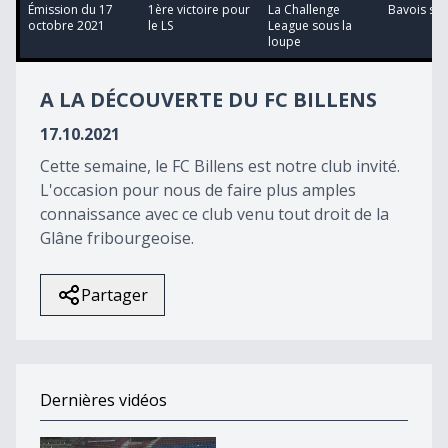
36
Émission du 17
1ère victoire pour
La Challenge
Bavois se 
minutes,
octobre 2021
le LS
League sous la
50
loupe
seconds
A LA DÉCOUVERTE DU FC BILLENS
17.10.2021
Cette semaine, le FC Billens est notre club invité.
L'occasion pour nous de faire plus amples
connaissance avec ce club venu tout droit de la
Glâne fribourgeoise.
Partager
Dernières vidéos