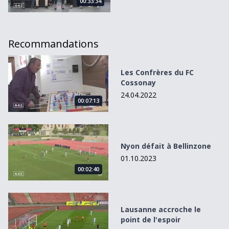
00:33:34
Recommandations
Les Confrères du FC Cossonay
Les Confrères du FC
Cossonay
24.04.2022
00:07:13
Nyon défait à Bellinzone
Nyon défait à Bellinzone
01.10.2023
00:02:40
Lausanne accroche le point de l&#039;espoir
Lausanne accroche le
point de l'espoir