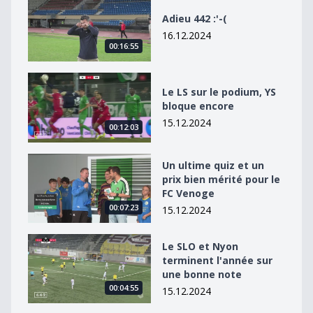
Adieu 442 :&#039;-(
Adieu 442 :'-(
16.12.2024
00:16:55
Le LS sur le podium, YS bloque encore
Le LS sur le podium, YS
bloque encore
15.12.2024
00:12:03
Un ultime quiz et un prix bien mérité pour le FC Venog
Un ultime quiz et un
prix bien mérité pour le
FC Venoge
00:07:23
15.12.2024
Le SLO et Nyon terminent l&#039;année sur une bonn
Le SLO et Nyon
terminent l'année sur
une bonne note
00:04:55
15.12.2024