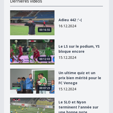
Dernières vidéos
Adieu 442 :&#039;-(
Adieu 442 :'-(
16.12.2024
00:16:55
Le LS sur le podium, YS bloque encore
Le LS sur le podium, YS
bloque encore
15.12.2024
00:12:03
Un ultime quiz et un prix bien mérité pour le FC Venog
Un ultime quiz et un
prix bien mérité pour le
FC Venoge
00:07:23
15.12.2024
Le SLO et Nyon terminent l&#039;année sur une bonn
Le SLO et Nyon
terminent l'année sur
une bonne note