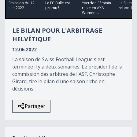
36
Émission du 12
Le FC Bulle est
Yverdon Féminin
La Suisse 
minutes,
juin 2022
promu !
reste en AXA
rebondir
22
Women'...
seconds
LE BILAN POUR L'ARBITRAGE
HELVÉTIQUE
12.06.2022
La saison de Swiss Football League s'est
terminée il y a deux semaines. Le président de la
commission des arbitres de l'ASF, Christophe
Girard, tire le bilan d'une saison riche en
décisions.
Partager