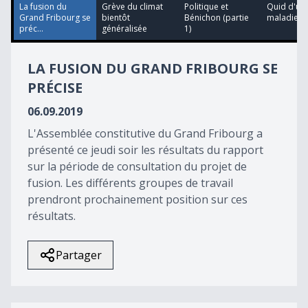
15
La fusion du
Grève du climat
Politique et
Quid d'une
seconds
Grand Fribourg se
bientôt
Bénichon (partie
maladie un
préc...
généralisée
1)
LA FUSION DU GRAND FRIBOURG SE
PRÉCISE
06.09.2019
L'Assemblée constitutive du Grand Fribourg a
présenté ce jeudi soir les résultats du rapport
sur la période de consultation du projet de
fusion. Les différents groupes de travail
prendront prochainement position sur ces
résultats.
Partager