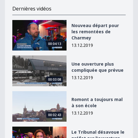
Dernières vidéos
Nouveau départ pour les remontées de Charmey
Nouveau départ pour
les remontées de
Charmey
00:04:13
13.12.2019
Une ouverture plus compliquée que prévue
Une ouverture plus
compliquée que prévue
13.12.2019
00:03:08
Romont a toujours mal à son école
Romont a toujours mal
à son école
13.12.2019
00:02:43
Le Tribunal désavoue le préfet sur l&#039;ouverture 
Le Tribunal désavoue le