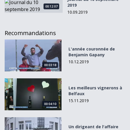
Journal du 10 septembre 2019
2019
00:12:07
10.09.2019
Recommandations
L&#039;année couronnée de Benjamin Gapany
L'année couronnée de
Benjamin Gapany
10.12.2019
00:03:18
Les meilleurs vignerons à Belfaux
Les meilleurs vignerons à
Belfaux
15.11.2019
00:04:10
Un dirigeant de l&#039;affaire &quot;Pangolin&quot; co
Un dirigeant de l'affaire