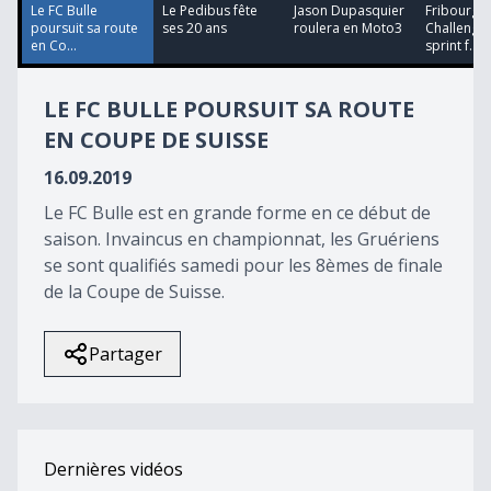
25
Le FC Bulle
Le Pedibus fête
Jason Dupasquier
Fribourg
seconds
poursuit sa route
ses 20 ans
roulera en Moto3
Challenge 
en Co...
sprint f...
LE FC BULLE POURSUIT SA ROUTE
EN COUPE DE SUISSE
16.09.2019
Le FC Bulle est en grande forme en ce début de
saison. Invaincus en championnat, les Gruériens
se sont qualifiés samedi pour les 8èmes de finale
de la Coupe de Suisse.
Partager
Dernières vidéos