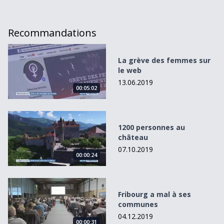
Recommandations
La grève des femmes sur le web
La grève des femmes sur
le web
13.06.2019
00:05:02
1200 personnes au château
1200 personnes au
château
07.10.2019
00:00:24
Fribourg a mal à ses communes
Fribourg a mal à ses
communes
04.12.2019
00:00:31