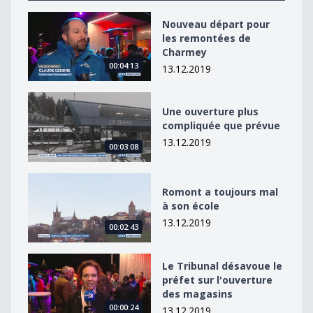
Nouveau départ pour les remontées de Charmey
Nouveau départ pour
les remontées de
Charmey
00:04:13
13.12.2019
Une ouverture plus compliquée que prévue
Une ouverture plus
compliquée que prévue
13.12.2019
00:03:08
Romont a toujours mal à son école
Romont a toujours mal
à son école
13.12.2019
00:02:43
Le Tribunal désavoue le préfet sur l&#039;ouverture 
Le Tribunal désavoue le
préfet sur l'ouverture
des magasins
00:00:24
13.12.2019