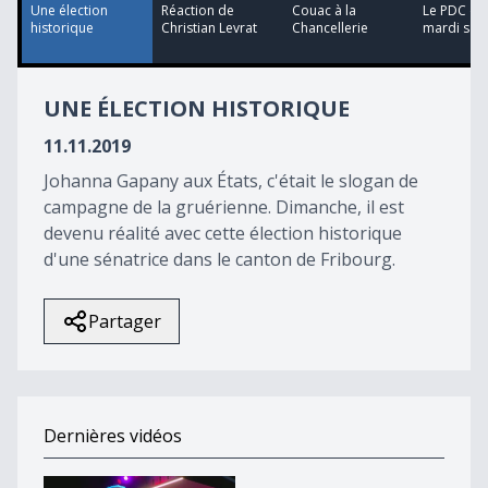
58
Une élection
Réaction de
Couac à la
Le PDC dé
seconds
historique
Christian Levrat
Chancellerie
mardi s'il f
UNE ÉLECTION HISTORIQUE
11.11.2019
Johanna Gapany aux États, c'était le slogan de
campagne de la gruérienne. Dimanche, il est
devenu réalité avec cette élection historique
d'une sénatrice dans le canton de Fribourg.
Partager
Dernières vidéos