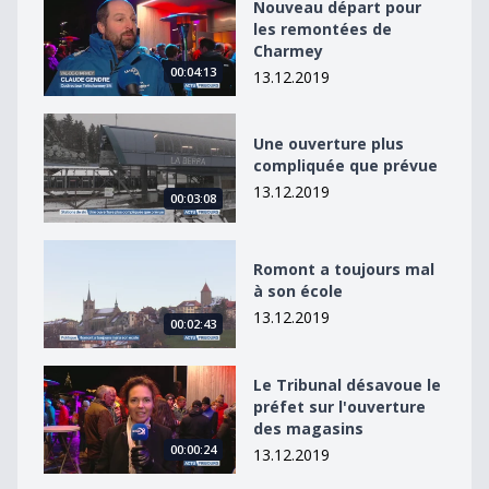
Nouveau départ pour les remontées de Charmey
Nouveau départ pour
les remontées de
Charmey
00:04:13
13.12.2019
Une ouverture plus compliquée que prévue
Une ouverture plus
compliquée que prévue
13.12.2019
00:03:08
Romont a toujours mal à son école
Romont a toujours mal
à son école
13.12.2019
00:02:43
Le Tribunal désavoue le préfet sur l&#039;ouverture 
Le Tribunal désavoue le
préfet sur l'ouverture
des magasins
00:00:24
13.12.2019