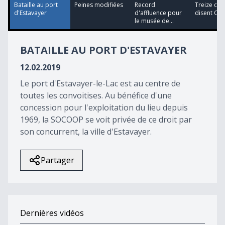
39
Bataille au port
Peines modifiées
Record
Treize c
seconds
d'Estavayer
d'affluence pour
disent OUI
le musée de...
BATAILLE AU PORT D'ESTAVAYER
12.02.2019
Le port d'Estavayer-le-Lac est au centre de
toutes les convoitises. Au bénéfice d'une
concession pour l'exploitation du lieu depuis
1969, la SOCOOP se voit privée de ce droit par
son concurrent, la ville d'Estavayer.
Partager
Dernières vidéos