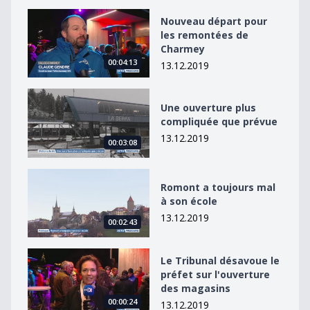
Nouveau départ pour les remontées de Charmey
Nouveau départ pour
les remontées de
Charmey
00:04:13
13.12.2019
Une ouverture plus compliquée que prévue
Une ouverture plus
compliquée que prévue
13.12.2019
00:03:08
Romont a toujours mal à son école
Romont a toujours mal
à son école
13.12.2019
00:02:43
Le Tribunal désavoue le préfet sur l&#039;ouverture 
Le Tribunal désavoue le
préfet sur l'ouverture
des magasins
00:00:24
13.12.2019