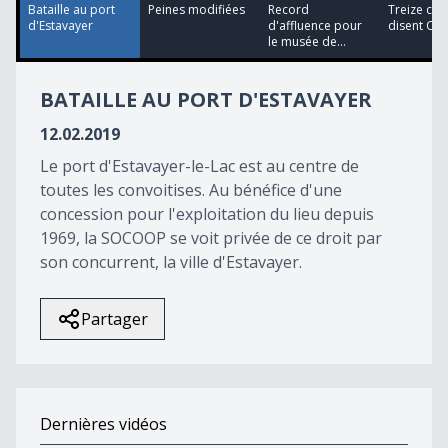
39
Bataille au port
Peines modifiées
Record
Treize c
seconds
d'Estavayer
d'affluence pour
disent OUI
le musée de...
BATAILLE AU PORT D'ESTAVAYER
12.02.2019
Le port d'Estavayer-le-Lac est au centre de
toutes les convoitises. Au bénéfice d'une
concession pour l'exploitation du lieu depuis
1969, la SOCOOP se voit privée de ce droit par
son concurrent, la ville d'Estavayer.
Partager
Dernières vidéos