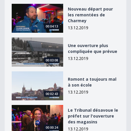
Nouveau départ pour les remontées de Charmey
Nouveau départ pour
les remontées de
Charmey
00:04:13
13.12.2019
Une ouverture plus compliquée que prévue
Une ouverture plus
compliquée que prévue
13.12.2019
00:03:08
Romont a toujours mal à son école
Romont a toujours mal
à son école
13.12.2019
00:02:43
Le Tribunal désavoue le préfet sur l&#039;ouverture 
Le Tribunal désavoue le
préfet sur l'ouverture
des magasins
00:00:24
13.12.2019