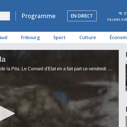
1
s
Programme
EN DIRECT
VILLARS-SU
aud
Fribourg
Sport
Culture
Économ
es
urg
n temporaire
la
Quatre variantes pour assainir l'ancienne décharge de la Pila. Le Conseil d'Etat en a fait part ce vendredi matin. Nous vous emmenons sur les berges de la Sarine pour parler des polluants présents sur le site.