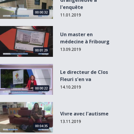
Grangeneuve à
l'enquête
00:00:32
11.01.2019
Un master en médecine à Fribourg
Un master en
médecine à Fribourg
13.09.2019
00:01:29
Le directeur de Clos Fleuri s&#039;en va
Le directeur de Clos
Fleuri s'en va
14.10.2019
00:00:22
Vivre avec l&#039;autisme
Vivre avec l'autisme
13.11.2019
00:04:35