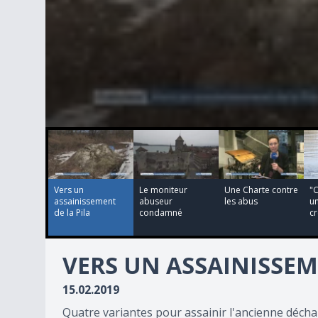
00:02:50
00:00:33
00:00:21
00:02:56
0
seconds
of
2
minutes,
50
Vers un
Le moniteur
Une Charte contre
"
seconds
Volume
assainissement
abuseur
les abus
u
90%
de la Pila
condamné
cr
VERS UN ASSAINISSEM
15.02.2019
Quatre variantes pour assainir l'ancienne décharg