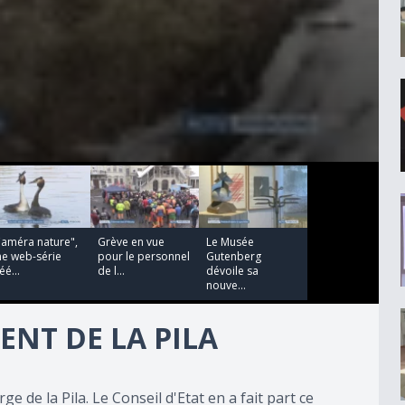
00:00:30
00:03:10
Caméra nature",
Grève en vue
Le Musée
ne web-série
pour le personnel
Gutenberg
éé...
de l...
dévoile sa
nouve...
ENT DE LA PILA
e de la Pila. Le Conseil d'Etat en a fait part ce