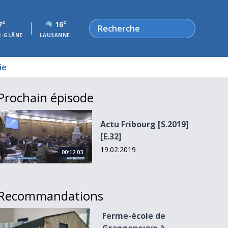
Rechercher
7°
16°
R-GLÂNE
LAUSANNE
ie
Prochain épisode
Actu Fribourg [S.2019][E.32]
Actu Fribourg [S.2019]
[E.32]
19.02.2019
00:12:03
Recommandations
Ferme-école de Grangeneuve à l&#039;enquête
Ferme-école de