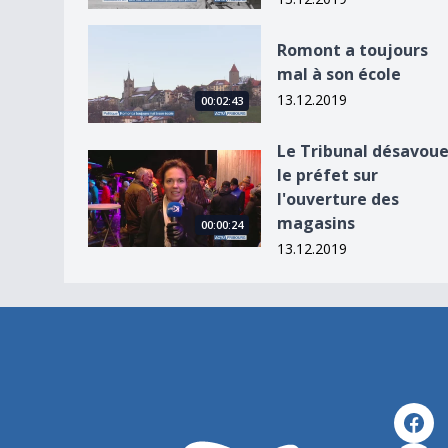
Romont a toujours mal à son école
Romont a toujours
mal à son école
13.12.2019
00:02:43
Le Tribunal désavou
Le Tribunal désavoue le préfet sur l&#039;ouv
le préfet sur
l'ouverture des
magasins
00:00:24
13.12.2019