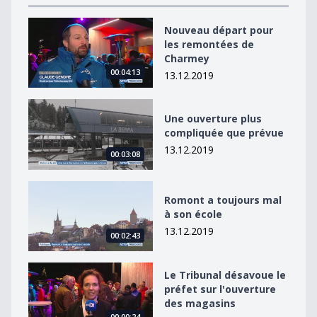
Nouveau départ pour les remontées de Charmey
Nouveau départ pour
les remontées de
Charmey
00:04:13
13.12.2019
Une ouverture plus compliquée que prévue
Une ouverture plus
compliquée que prévue
13.12.2019
00:03:08
Romont a toujours mal à son école
Romont a toujours mal
à son école
13.12.2019
00:02:43
Le Tribunal désavoue le préfet sur l&#039;ouverture 
Le Tribunal désavoue le
préfet sur l'ouverture
des magasins
00:00:24