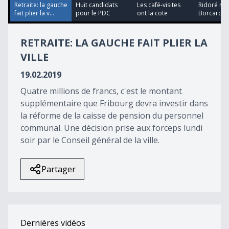
12
Retraite: la gauche
Huit candidats
Les café-visites
Ridoré re
seconds
fait plier la v...
pour le PDC
ont la cote
Borcard
RETRAITE: LA GAUCHE FAIT PLIER LA
VILLE
19.02.2019
Quatre millions de francs, c'est le montant
supplémentaire que Fribourg devra investir dans
la réforme de la caisse de pension du personnel
communal. Une décision prise aux forceps lundi
soir par le Conseil général de la ville.
Partager
Dernières vidéos