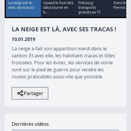
25
La neige est là,
Quand le foot des
Fribourg:
Dans les p
seconds
avec ses tracas !
talus tourne en
transports
Pierrot Ay
b...
gratuits au TC
LA NEIGE EST LÀ, AVEC SES TRACAS !
10.01.2019
La neige a fait son apparition mardi dans le
canton. Et avec elle, les habituels tracas et tôles
froissées. Pour les éviter, les services de voirie
sont sur le pied de guerre pour rendre les
routes praticables aussi vite que possible.
Partager
Dernières vidéos