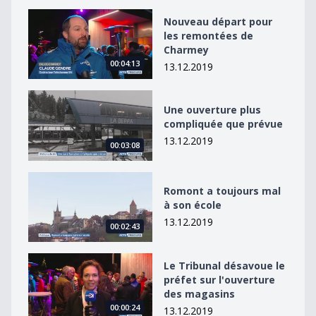
Nouveau départ pour les remontées de Charmey
Nouveau départ pour
les remontées de
Charmey
00:04:13
13.12.2019
Une ouverture plus compliquée que prévue
Une ouverture plus
compliquée que prévue
13.12.2019
00:03:08
Romont a toujours mal à son école
Romont a toujours mal
à son école
13.12.2019
00:02:43
Le Tribunal désavoue le préfet sur l&#039;ouverture 
Le Tribunal désavoue le
préfet sur l'ouverture
des magasins
00:00:24
13.12.2019