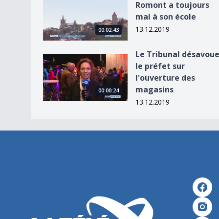
Romont a toujours
mal à son école
13.12.2019
00:02:43
Le Tribunal désavou
Le Tribunal désavoue le préfet sur l&#039;ouv
le préfet sur
l'ouverture des
magasins
00:00:24
13.12.2019