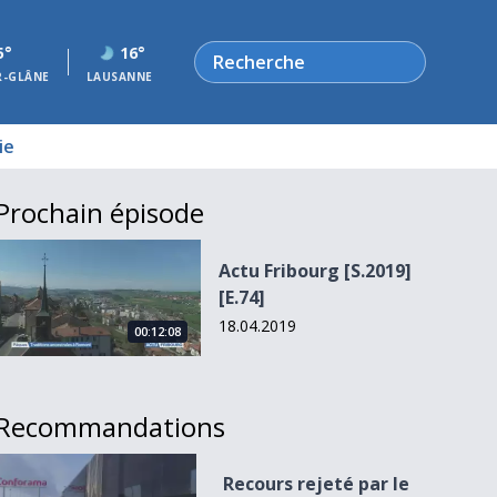
Rechercher
5°
16°
R-GLÂNE
LAUSANNE
ie
Prochain épisode
Actu Fribourg [S.2019][E.74]
Actu Fribourg [S.2019]
[E.74]
18.04.2019
00:12:08
Recommandations
Recours rejeté par le TC
Recours rejeté par le