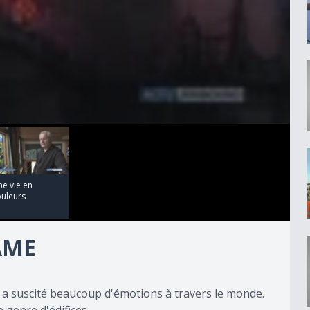
e vie en
ouleurs
AME
 a suscité beaucoup d'émotions à travers le monde.
 genre d'édifices.