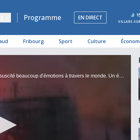
1
s
Programme
EN DIRECT
VILLARS-SU
aud
Fribourg
Sport
Culture
Économ
L’incendie de la cathédrale Notre-Dame de Paris a suscité beaucoup d'émotions à travers le monde. Un événement qui interpelle sur la sécurité de ce genre d'édifices.