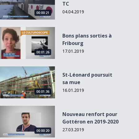
TC
04.04.2019
00:00:21
Bons plans sorties à Fribourg
Bons plans sorties à
Fribourg
17.01.2019
00:01:26
St-Léonard poursuit sa mue
St-Léonard poursuit
sa mue
16.01.2019
00:01:36
Nouveau renfort pour Gottéron en 2019-2020
Nouveau renfort pour
Gottéron en 2019-2020
27.03.2019
00:00:20