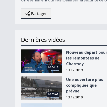
Partager
Dernières vidéos
Nouveau départ pour les remontées de Charme
Nouveau départ pou
les remontées de
Charmey
00:04:13
13.12.2019
Une ouverture plus compliquée que prévue
Une ouverture plus
compliquée que
prévue
00:03:08
13.12.2019
Romont a toujours mal à son école