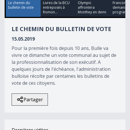
18
Le chemin du
Livres de la BCU
Olympic
Francoman
seconds
bulletin de vote
entreposés à
affrontera
demandez
Romon...
Monthey en demi
programme
LE CHEMIN DU BULLETIN DE VOTE
15.05.2019
Pour la première fois depuis 10 ans, Bulle va
vivre ce dimanche un vote communal au sujet de
la professionnalisation de son exécutif. A
quelques jours de l'échéance, l'administration
bulloise récolte par centaines les bulletins de
vote de ces citoyens.
Partager