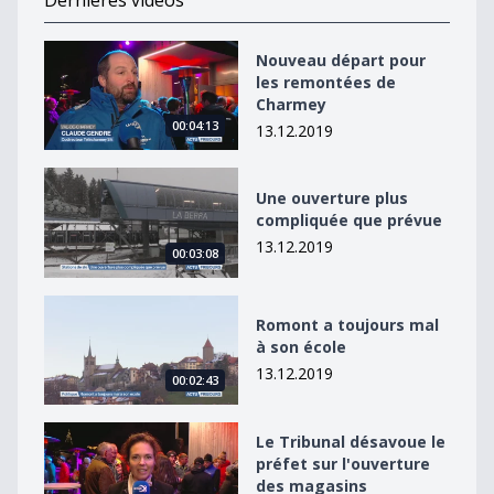
Dernières vidéos
Nouveau départ pour les remontées de Charmey
Nouveau départ pour
les remontées de
Charmey
00:04:13
13.12.2019
Une ouverture plus compliquée que prévue
Une ouverture plus
compliquée que prévue
13.12.2019
00:03:08
Romont a toujours mal à son école
Romont a toujours mal
à son école
13.12.2019
00:02:43
Le Tribunal désavoue le préfet sur l&#039;ouverture 
Le Tribunal désavoue le
préfet sur l'ouverture
des magasins