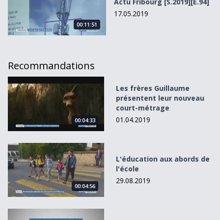
Actu Fribourg [S.2019][E.94]
17.05.2019
00:11:51
Recommandations
Les frères Guillaume présentent leur nouveau court-mét
Les frères Guillaume
présentent leur nouveau
court-métrage
01.04.2019
00:04:33
L&#039;éducation aux abords de l&#039;école
L'éducation aux abords de
l'école
29.08.2019
00:04:56
Compte FR: léger recul du bénéfice en 2018