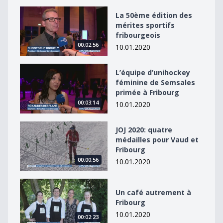
La 50ème édition des mérites sportifs fribourgeois
La 50ème édition des
mérites sportifs
fribourgeois
00:02:56
10.01.2020
L’équipe d’unihockey féminine de Semsales primée à F
L’équipe d’unihockey
féminine de Semsales
primée à Fribourg
00:03:14
10.01.2020
JOJ 2020: quatre médailles pour Vaud et Fribourg
JOJ 2020: quatre
médailles pour Vaud et
Fribourg
00:00:56
10.01.2020
Un café autrement à Fribourg
Un café autrement à
Fribourg
10.01.2020
00:02:23