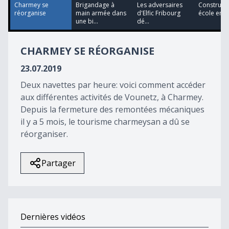
33
Charmey se
Brigandage à
Les adversaires
Construire
seconds
réorganise
main armée dans
d'Elfic Fribourg
école en 4
une bi...
dé...
CHARMEY SE RÉORGANISE
23.07.2019
Deux navettes par heure: voici comment accéder
aux différentes activités de Vounetz, à Charmey.
Depuis la fermeture des remontées mécaniques
il y a 5 mois, le tourisme charmeysan a dû se
réorganiser.
Partager
Dernières vidéos