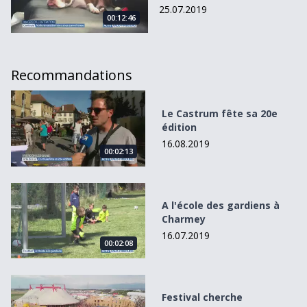
25.07.2019
00:12:46
Recommandations
Le Castrum fête sa 20e édition
Le Castrum fête sa 20e
édition
16.08.2019
00:02:13
A l&#039;école des gardiens à Charmey
A l'école des gardiens à
Charmey
16.07.2019
00:02:08
Festival cherche spectateurs
Festival cherche