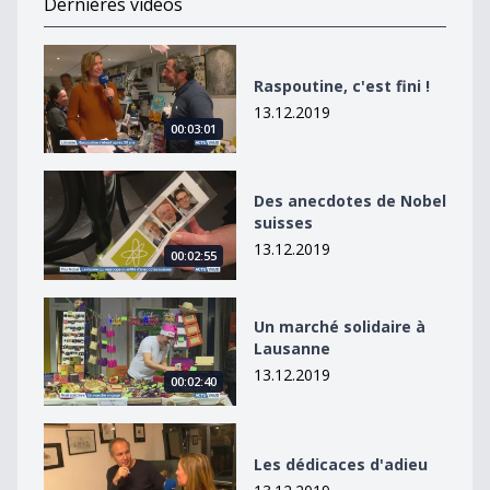
Dernières vidéos
Raspoutine, c&#039;est fini !
Raspoutine, c'est fini !
13.12.2019
00:03:01
Des anecdotes de Nobel suisses
Des anecdotes de Nobel
suisses
13.12.2019
00:02:55
Un marché solidaire à Lausanne
Un marché solidaire à
Lausanne
13.12.2019
00:02:40
Les dédicaces d&#039;adieu
Les dédicaces d'adieu