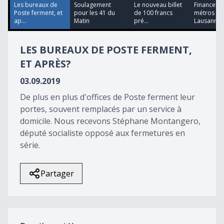
39
Les bureaux de
Soulagement
Le nouveau billet
Financeme
seconds
Poste ferment, et
pour les 41 du
de 100 francs
métros
ap...
Matin
pré...
Lausannois
LES BUREAUX DE POSTE FERMENT,
ET APRÈS?
03.09.2019
De plus en plus d'offices de Poste ferment leur
portes, souvent remplacés par un service à
domicile. Nous recevons Stéphane Montangero,
député socialiste opposé aux fermetures en
série.
Partager