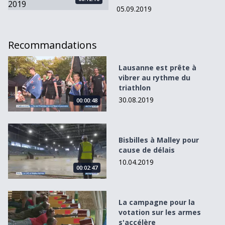
05.09.2019
Recommandations
Lausanne est prête à vibrer au rythme du triathlon
Lausanne est prête à
vibrer au rythme du
triathlon
30.08.2019
00:00:48
Bisbilles à Malley pour cause de délais
Bisbilles à Malley pour
cause de délais
10.04.2019
00:02:47
La campagne pour la votation sur les armes s&#039;accél
La campagne pour la
votation sur les armes
s'accélère