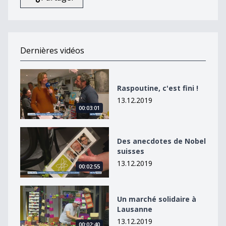
Dernières vidéos
Raspoutine, c&#039;est fini !
Raspoutine, c'est fini !
13.12.2019
00:03:01
Des anecdotes de Nobel suisses
Des anecdotes de Nobel
suisses
13.12.2019
00:02:55
Un marché solidaire à Lausanne
Un marché solidaire à
Lausanne
13.12.2019
00:02:40