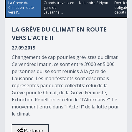
21
La Grève du
Grands travaux en
Nuit noire à Nyon
Exercice
seconds
Climat en route
gare de
obligatoire
vers l'...
Lausanne,...
débat (1èr.
LA GRÈVE DU CLIMAT EN ROUTE
VERS L'ACTE II
27.09.2019
Changement de cap pour les grévistes du climat!
Ce vendredi matin, ce sont entre 3'000 et 5'000
personnes qui se sont réunies à la gare de
Lausanne. Les manifestants sont désormais
représentés par quatre collectifs: celui de la
Grève pour le Climat, de la Grève Féministe,
Extinction Rebellion et celui de "l'Alternative". Le
mouvement entre dans "l'Acte II" de la lutte pour
le climat.
Partager