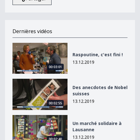
Dernières vidéos
Raspoutine, c&#039;est fini !
Raspoutine, c'est fini !
13.12.2019
00:03:01
Des anecdotes de Nobel suisses
Des anecdotes de Nobel
suisses
13.12.2019
00:02:55
Un marché solidaire à Lausanne
Un marché solidaire à
Lausanne
13.12.2019
00:02:40