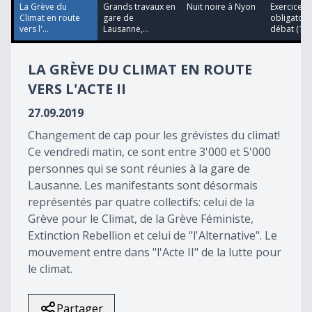
21
La Grève du
Grands travaux en
Nuit noire à Nyon
Exercice
seconds
Climat en route
gare de
obligatoire
vers l'...
Lausanne,...
débat (1èr.
LA GRÈVE DU CLIMAT EN ROUTE
VERS L'ACTE II
27.09.2019
Changement de cap pour les grévistes du climat!
Ce vendredi matin, ce sont entre 3'000 et 5'000
personnes qui se sont réunies à la gare de
Lausanne. Les manifestants sont désormais
représentés par quatre collectifs: celui de la
Grève pour le Climat, de la Grève Féministe,
Extinction Rebellion et celui de "l'Alternative". Le
mouvement entre dans "l'Acte II" de la lutte pour
le climat.
Partager