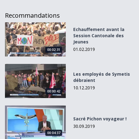
Recommandations
Echauffement avant la Session Cantonale des Jeunes
Echauffement avant la
Session Cantonale des
Jeunes
01.02.2019
00:02:31
Les employés de Symetis débraient
Les employés de Symetis
débraient
10.12.2019
00:00:42
Sacré Pichon voyageur !
Sacré Pichon voyageur !
30.09.2019
00:04:37