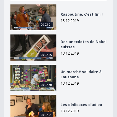
Raspoutine, c&#039;est fini !
Raspoutine, c'est fini !
13.12.2019
00:03:01
Des anecdotes de Nobel suisses
Des anecdotes de Nobel
suisses
13.12.2019
00:02:55
Un marché solidaire à Lausanne
Un marché solidaire à
Lausanne
13.12.2019
00:02:40
Les dédicaces d&#039;adieu
Les dédicaces d'adieu
13.12.2019
00:02:21