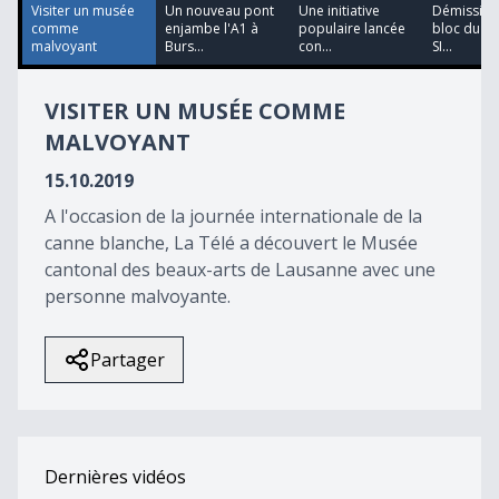
55
Visiter un musée
Un nouveau pont
Une initiative
Démission
seconds
comme
enjambe l'A1 à
populaire lancée
bloc du cô
malvoyant
Burs...
con...
SI...
VISITER UN MUSÉE COMME
MALVOYANT
15.10.2019
A l'occasion de la journée internationale de la
canne blanche, La Télé a découvert le Musée
cantonal des beaux-arts de Lausanne avec une
personne malvoyante.
Partager
Dernières vidéos