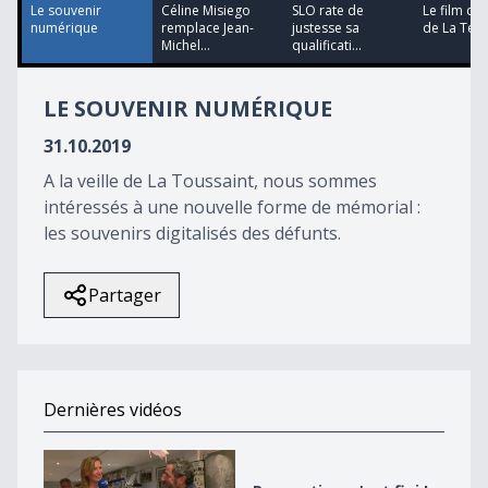
57
Le souvenir
Céline Misiego
SLO rate de
Le film d'
seconds
numérique
remplace Jean-
justesse sa
de La Télé 
Michel...
qualificati...
LE SOUVENIR NUMÉRIQUE
31.10.2019
A la veille de La Toussaint, nous sommes
intéressés à une nouvelle forme de mémorial :
les souvenirs digitalisés des défunts.
Partager
Dernières vidéos
Raspoutine, c&#039;est fini !