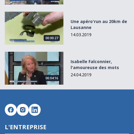
Une apéro&#039;run au 20km de Lausanne
Une apéro'run au 20km de
Lausanne
14.03.2019
00:00:27
Isabelle Falconnier, l&#039;amoureuse des mots
Isabelle Falconnier,
l'amoureuse des mots
24.04.2019
00:04:16
L'ENTREPRISE