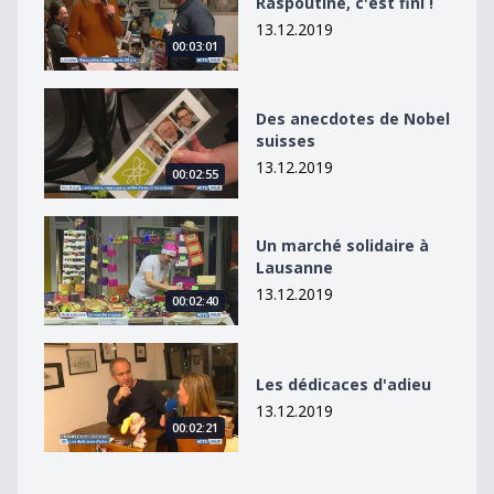
Raspoutine, c'est fini !
13.12.2019
00:03:01
Des anecdotes de Nobel suisses
Des anecdotes de Nobel
suisses
13.12.2019
00:02:55
Un marché solidaire à Lausanne
Un marché solidaire à
Lausanne
13.12.2019
00:02:40
Les dédicaces d&#039;adieu
Les dédicaces d'adieu
13.12.2019
00:02:21