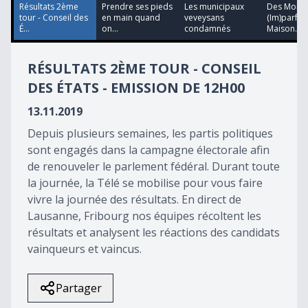
0
Résultats 2ème
Prendre ses pieds
Les municipaux
Des Mond
tour - Conseil des
en main quand
veveysans
(Im)parfait
É...
on...
condamnés
Maison...
RÉSULTATS 2ÈME TOUR - CONSEIL
DES ÉTATS - EMISSION DE 12H00
13.11.2019
Depuis plusieurs semaines, les partis politiques
sont engagés dans la campagne électorale afin
de renouveler le parlement fédéral. Durant toute
la journée, la Télé se mobilise pour vous faire
vivre la journée des résultats. En direct de
Lausanne, Fribourg nos équipes récoltent les
résultats et analysent les réactions des candidats
vainqueurs et vaincus.
Partager