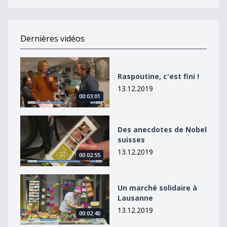
Dernières vidéos
Raspoutine, c&#039;est fini !
Raspoutine, c'est fini !
13.12.2019
00:03:01
Des anecdotes de Nobel suisses
Des anecdotes de Nobel
suisses
13.12.2019
00:02:55
Un marché solidaire à Lausanne
Un marché solidaire à
Lausanne
13.12.2019
00:02:40