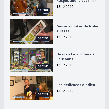
Raspoutine, c'est fini !
13.12.2019
00:03:01
Des anecdotes de Nobel suisses
Des anecdotes de Nobel
suisses
13.12.2019
00:02:55
Un marché solidaire à Lausanne
Un marché solidaire à
Lausanne
13.12.2019
00:02:40
Les dédicaces d&#039;adieu
Les dédicaces d'adieu
13.12.2019
00:02:21