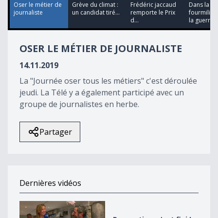
39
Oser le métier de
Grève du climat :
Frédéric jaccaud
Dans la
seconds
journaliste
un candidat tiré...
remporte le Prix
fourmilière
d...
la guerr...
OSER LE MÉTIER DE JOURNALISTE
14.11.2019
La "Journée oser tous les métiers" c'est déroulée
jeudi. La Télé y a également participé avec un
groupe de journalistes en herbe.
Partager
Dernières vidéos
Raspoutine, c&#039;est fini !