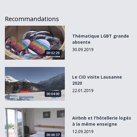
Recommandations
Thématique LGBT grande absente
Thématique LGBT grande
absente
30.09.2019
00:02:29
Le CIO visite Lausanne 2020
Le CIO visite Lausanne
2020
22.01.2019
00:04:00
Airbnb et l&#039;hôtellerie logés à la même enseigne
Airbnb et l'hôtellerie logés
à la même enseigne
12.09.2019
00:00:37