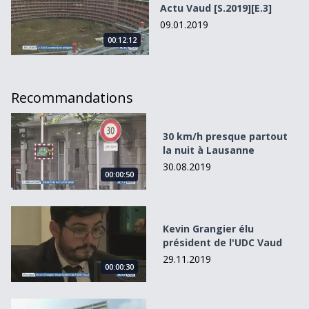
Actu Vaud [S.2019][E.3]
09.01.2019
00:12:12
Recommandations
30 km/h presque partout la nuit à Lausanne
30 km/h presque partout
la nuit à Lausanne
30.08.2019
00:00:50
Kevin Grangier élu président de l&#039;UDC Vaud
Kevin Grangier élu
président de l'UDC Vaud
29.11.2019
00:00:30
Lausanne donne raison aux locataires