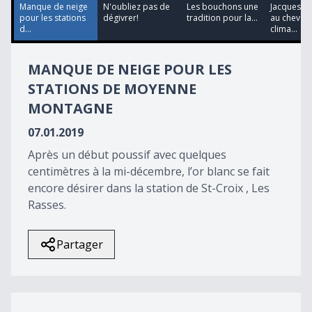
30
Manque de neige
N'oubliez pas de
Les bouchons une
Jacques D
seconds
pour les stations
dégivrer!
tradition pour la...
au chevet 
d...
clima...
MANQUE DE NEIGE POUR LES
STATIONS DE MOYENNE
MONTAGNE
07.01.2019
Après un début poussif avec quelques
centimètres à la mi-décembre, l’or blanc se fait
encore désirer dans la station de St-Croix , Les
Rasses.
Partager