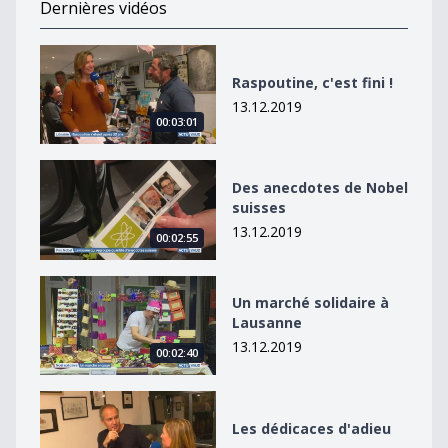
Dernières vidéos
Raspoutine, c&#039;est fini !
Raspoutine, c'est fini !
13.12.2019
00:03:01
Des anecdotes de Nobel suisses
Des anecdotes de Nobel
suisses
13.12.2019
00:02:55
Un marché solidaire à Lausanne
Un marché solidaire à
Lausanne
13.12.2019
00:02:40
Les dédicaces d&#039;adieu
Les dédicaces d'adieu