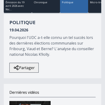
40
Émission du 19
Chronique
Politique
Micro-trott
minutes,
avril 2026 avec
16
Nic...
seconds
POLITIQUE
19.04.2026
Pourquoi l'UDC a-t-elle connu un tel succès lors
des dernières élections commmunales sur
Fribourg, Vaud et Berne? L'analyse du conseiller
national Nicolas K9olly.
Partager
Dernières vidéos
Souvenirs