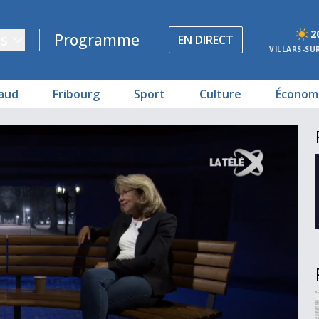
2
s
Programme
EN DIRECT
VILLARS-SU
aud
Fribourg
Sport
Culture
Économ