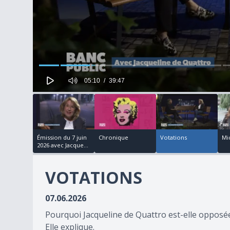
05:10
39:47
00:03:03
00:10:25
00:02:40
5
minutes,
10
seconds
of
39
Émission du 7 juin
Chronique
Votations
Mi
minutes,
2026 avec Jacque...
47
seconds
Volume
90%
VOTATIONS
07.06.2026
Pourquoi Jacqueline de Quattro est-elle opposée à
Elle explique.