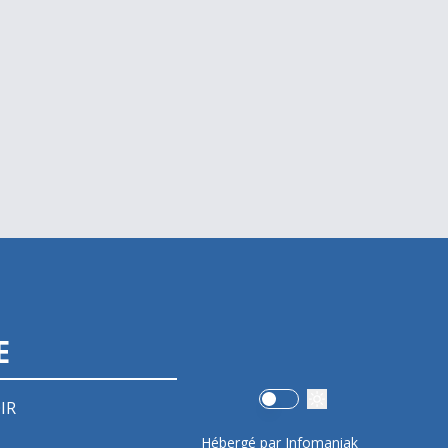
E
Use setting
IR
Hébergé par Infomaniak