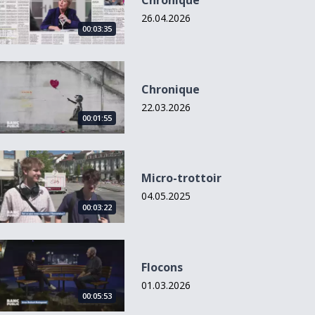
Chronique
26.04.2026
00:03:35
Chronique
Chronique
22.03.2026
00:01:55
Micro-trottoir
Micro-trottoir
04.05.2025
00:03:22
Flocons
Flocons
01.03.2026
00:05:53