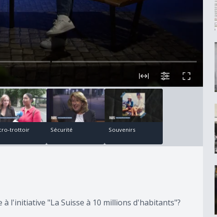
00:06:10
00:15:22
cro-trottoir
Sécurité
Souvenirs
 l'initiative "La Suisse à 10 millions d'habitants"?