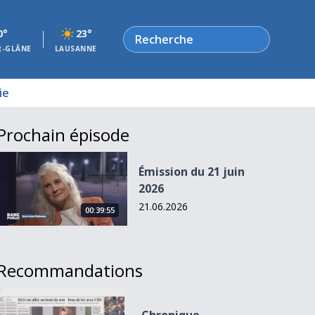
Rechercher
0°
23°
R-GLÂNE
LAUSANNE
ie
Prochain épisode
Émission du 21 juin 2026
Émission du 21 juin
2026
21.06.2026
00:39:55
Recommandations
Chronique