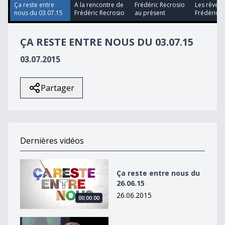
54
Ça reste entre
A la rencontre de
Frédéric Recrosio
Les rêves 
seconds
nous du 03.07.15
Frédéric Recrosio
au présent
Frédéric R
ÇA RESTE ENTRE NOUS DU 03.07.15
03.07.2015
Partager
Dernières vidéos
Ça reste entre nous du 26.06.15
Ça reste entre nous du
26.06.15
26.06.2015
00:00:00
A la rencontre d&#039;Anja Dirks