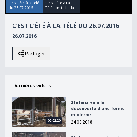
C’est l’été à la télé
C'est l'été à La
du 26.07.2016
Télé s'installe da...
C’EST L’ÉTÉ À LA TÉLÉ DU 26.07.2016
26.07.2016
Partager
Dernières vidéos
Stefana va à la découverte d&#039;une ferme modern
Stefana va à la
découverte d'une ferme
moderne
00:02:20
24.08.2018
Stefane nous présente un collectionneur pas comme l