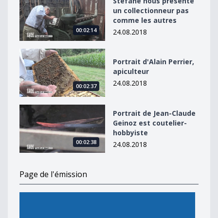
Stefane nous présente
un collectionneur pas
comme les autres
00:02:14
24.08.2018
Portrait d&#039;Alain Perrier, apiculteur
Portrait d'Alain Perrier,
apiculteur
24.08.2018
00:02:37
Portrait de Jean-Claude Geinoz est coutelier-hobbyiste
Portrait de Jean-Claude
Geinoz est coutelier-
hobbyiste
00:02:38
24.08.2018
Page de l'émission