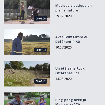
Musique classique en pleine nature
Musique classique en
pleine nature
29.07.2020
00:03:00
Avec Félix Girard au Défénant (1/3)
Avec Félix Girard au
Défénant (1/3)
10.07.2020
00:02:54
Un été sans Rock Oz&#039;Arènes 3/3
Un été sans Rock
Oz'Arènes 3/3
13.08.2020
00:03:42
Ping-pong avec Jo Mettraux (2/2)
Ping-pong avec Jo
Mettraux (2/2)