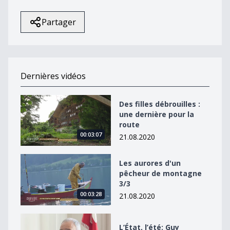
Partager
Dernières vidéos
Des filles débrouilles : une dernière pour la route
Des filles débrouilles :
une dernière pour la
route
00:03:07
21.08.2020
Les aurores d&#039;un pêcheur de montagne 3/3
Les aurores d'un
pêcheur de montagne
3/3
00:03:28
21.08.2020
L’État, l’été: Guy Parmelin à Berne 2/2
L’État, l’été: Guy