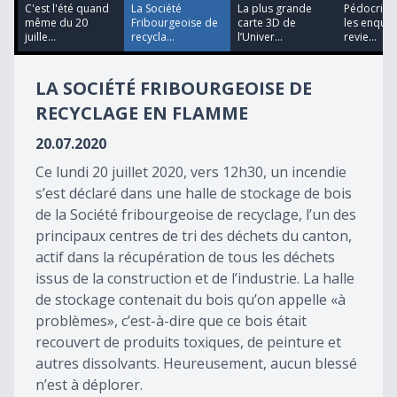
37
C'est l'été quand
La Société
La plus grande
Pédocrimin
minutes,
même du 20
Fribourgeoise de
carte 3D de
les enquêt
2
juille...
recycla...
l’Univer...
revie...
seconds
LA SOCIÉTÉ FRIBOURGEOISE DE
RECYCLAGE EN FLAMME
20.07.2020
Ce lundi 20 juillet 2020, vers 12h30, un incendie
s’est déclaré dans une halle de stockage de bois
de la Société fribourgeoise de recyclage, l’un des
principaux centres de tri des déchets du canton,
actif dans la récupération de tous les déchets
issus de la construction et de l’industrie. La halle
de stockage contenait du bois qu’on appelle «à
problèmes», c’est-à-dire que ce bois était
recouvert de produits toxiques, de peinture et
autres dissolvants. Heureusement, aucun blessé
n’est à déplorer.