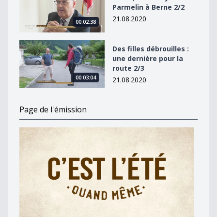
Parmelin à Berne 2/2
21.08.2020
00:02:38
Des filles débrouilles : une dernière pour la route 2/3
Des filles débrouilles :
une dernière pour la
route 2/3
00:03:04
21.08.2020
Page de l'émission