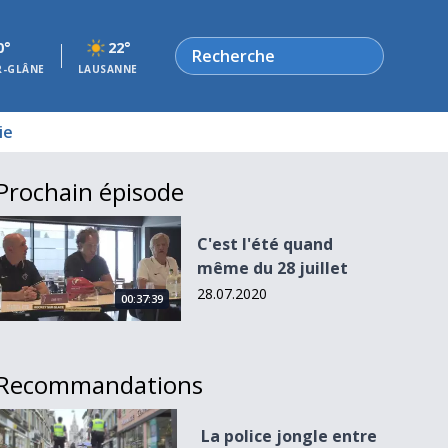
Rechercher
0°
22°
R-GLÂNE
LAUSANNE
ie
Prochain épisode
C&#039;est l&#039;été quand même du 28 juillet
C'est l'été quand
même du 28 juillet
28.07.2020
00:37:39
Recommandations
La police jongle entre sécurité et pandémie
La police jongle entre