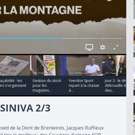
00:02:25
00:03:45
00:03:07
00:02:41
açabilité : les
Gestion du stock
Yverdon Sport
Jour 3 : le défi
rs s'organisent
pour les
repart à la chasse
débrouille des
magasins...
à...
deu...
SINIVA 2/3
pied de la Dent de Brenleires, Jacques Ruffieux
l tire le meilleur : des Gruyères d'alpage AOP