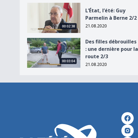
L’État, l’été: Guy Parmelin à Berne 2/2
L’État, l’été: Guy
Parmelin à Berne 2/2
21.08.2020
00:02:38
Des filles débrouilles : une dernière pour la rout
Des filles débrouilles
: une dernière pour la
route 2/3
00:03:04
21.08.2020