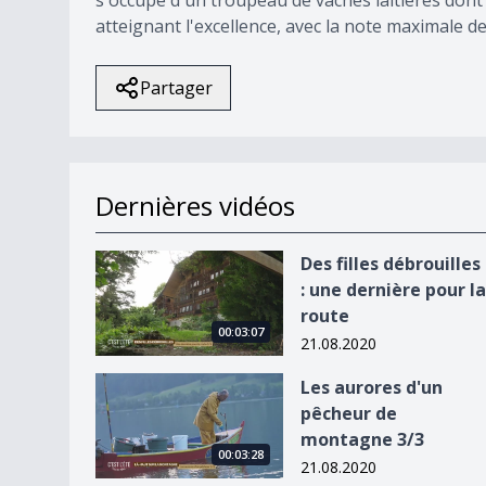
atteignant l'excellence, avec la note maximale de
Partager
Dernières vidéos
Des filles débrouilles : une dernière pour la rout
Des filles débrouilles
: une dernière pour la
route
00:03:07
21.08.2020
Les aurores d&#039;un pêcheur de montagne 3
Les aurores d'un
pêcheur de
montagne 3/3
00:03:28
21.08.2020