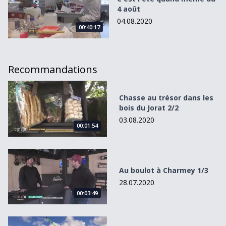
4 août
04.08.2020
00:40:17
Recommandations
Chasse au trésor dans les bois du Jorat 2/2
Chasse au trésor dans les
bois du Jorat 2/2
03.08.2020
00:01:54
Au boulot à Charmey 1/3
Au boulot à Charmey 1/3
28.07.2020
00:03:49
Le défi débrouille de deux filles débrouilles 2/3