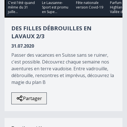
38
C'est l'été quand
Le Lausanne-
Fête nationale
Parfum de
minutes,
même du 31
Sport est promu
version Covid-19
Highland s
55
juille...
en Supe...
Vallée de..
seconds
DES FILLES DÉBROUILLES EN
LAVAUX 2/3
31.07.2020
Passer des vacances en Suisse sans se ruiner,
c'est possible. Découvrez chaque semaine nos
aventures en terre vaudoise. Entre vadrouille,
débrouille, rencontres et imprévus, découvrez la
magie du plan B
Partager