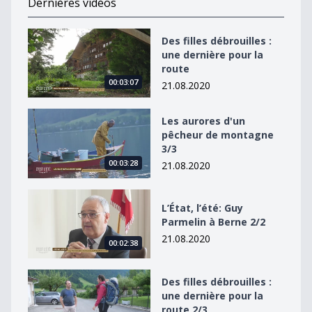
Dernières vidéos
Des filles débrouilles : une dernière pour la route
Des filles débrouilles :
une dernière pour la
route
00:03:07
21.08.2020
Les aurores d&#039;un pêcheur de montagne 3/3
Les aurores d'un
pêcheur de montagne
3/3
00:03:28
21.08.2020
L’État, l’été: Guy Parmelin à Berne 2/2
L’État, l’été: Guy
Parmelin à Berne 2/2
21.08.2020
00:02:38
Des filles débrouilles : une dernière pour la route 2/3
Des filles débrouilles :
une dernière pour la
route 2/3