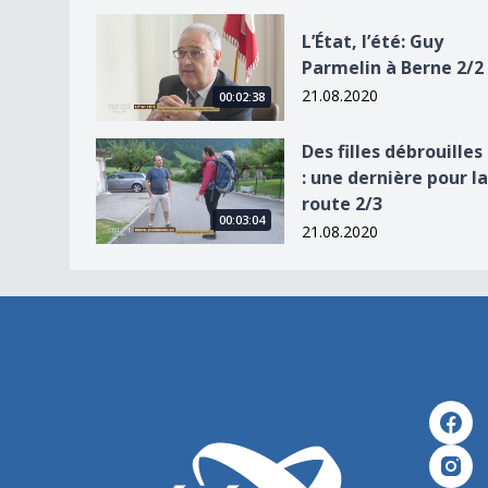
L’État, l’été: Guy Parmelin à Berne 2/2
L’État, l’été: Guy
Parmelin à Berne 2/2
21.08.2020
00:02:38
Des filles débrouilles : une dernière pour la rout
Des filles débrouilles
: une dernière pour la
route 2/3
00:03:04
21.08.2020