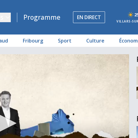
2
s
Programme
EN DIRECT
VILLARS-SU
aud
Fribourg
Sport
Culture
Économ