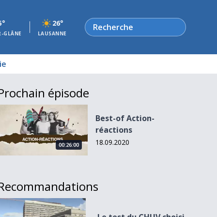
Rechercher
5°
26°
R-GLÂNE
LAUSANNE
ie
Prochain épisode
Best-of Action-réactions
Best-of Action-
réactions
18.09.2020
00:26:00
Recommandations
Le test du CHUV choisi