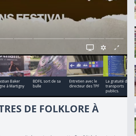
00:03:09
00:03:22
00:00:24
00:02:23
stian Baker
BDFIL sort de sa
Entretien avec le
La gratuité des
gne à Martigny
bulle
directeur des TPF
transports
publics.
TRES DE FOLKLORE À