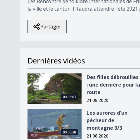
Les Rencontre de folklore internationales de Fri
la ville et le canton. Il faudra attendre l'été 20
Partager
Dernières vidéos
Des filles débrouilles : une dernière pour la rout
Des filles débrouilles
: une dernière pour la
route
00:03:07
21.08.2020
Les aurores d&#039;un pêcheur de montagne 3
Les aurores d'un
pêcheur de
montagne 3/3
00:03:28
21.08.2020