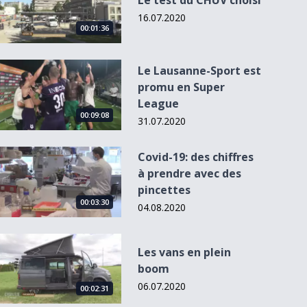
Le test du CHUV choisi
16.07.2020
00:01:36
Le Lausanne-Sport est promu en Super League
Le Lausanne-Sport est
promu en Super
League
00:02:39
00:03:40
00:03:09
00
00:09:08
31.07.2020
Covid-19: des chiffres à prendre avec des pincettes
Covid-19: des chiffres
à prendre avec des
L'interview Ping-
Ça grimpe 1/2
Un été sans
L'interview 
pincettes
pong avec Arnaud
Rencontres de
Pong avec 
00:03:30
C...
folklore...
C...
04.08.2020
Les vans en plein boom
Les vans en plein
boom
06.07.2020
00:02:31