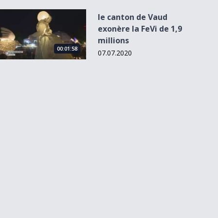
le canton de Vaud exonère la FeVi de 1,9 millions
le canton de Vaud
exonère la FeVi de 1,9
millions
00:01:58
07.07.2020