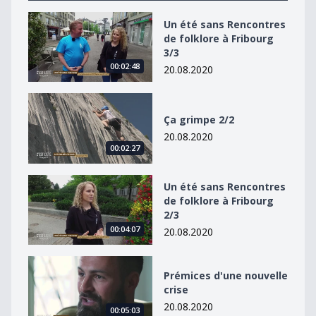
Un été sans Rencontres de folklore à Fribourg 3/3
Un été sans Rencontres
de folklore à Fribourg
3/3
00:02:48
20.08.2020
Ça grimpe 2/2
Ça grimpe 2/2
20.08.2020
00:02:27
Un été sans Rencontres de folklore à Fribourg 2/3
Un été sans Rencontres
de folklore à Fribourg
2/3
00:04:07
20.08.2020
Prémices d&#039;une nouvelle crise
Prémices d'une nouvelle
crise
20.08.2020
00:05:03