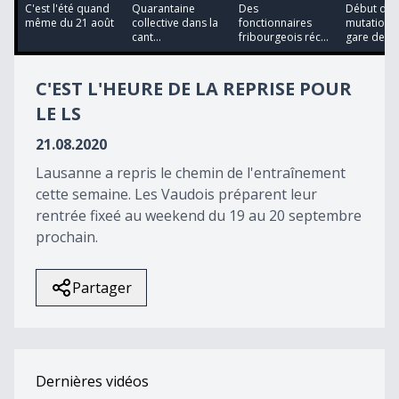
38
C'est l'été quand
Quarantaine
Des
Début de l
minutes,
même du 21 août
collective dans la
fonctionnaires
mutation d
11
cant...
fribourgeois réc...
gare de...
seconds
C'EST L'HEURE DE LA REPRISE POUR
LE LS
21.08.2020
Lausanne a repris le chemin de l'entraînement
cette semaine. Les Vaudois préparent leur
rentrée fixeé au weekend du 19 au 20 septembre
prochain.
Partager
Dernières vidéos