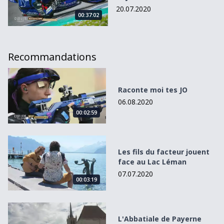
20.07.2020
00:37:02
Recommandations
Raconte moi tes JO
Raconte moi tes JO
06.08.2020
00:02:59
Les fils du facteur jouent face au Lac Léman
Les fils du facteur jouent
face au Lac Léman
07.07.2020
00:03:19
L&#039;Abbatiale de Payerne prête à rouvrir
L'Abbatiale de Payerne