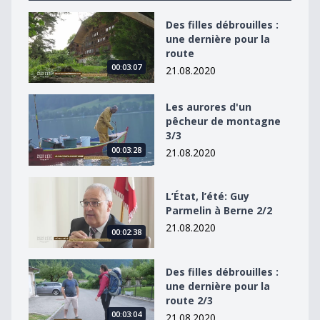
Des filles débrouilles : une dernière pour la route
Des filles débrouilles :
une dernière pour la
route
00:03:07
21.08.2020
Les aurores d&#039;un pêcheur de montagne 3/3
Les aurores d'un
pêcheur de montagne
3/3
00:03:28
21.08.2020
L’État, l’été: Guy Parmelin à Berne 2/2
L’État, l’été: Guy
Parmelin à Berne 2/2
21.08.2020
00:02:38
Des filles débrouilles : une dernière pour la route 2/3
Des filles débrouilles :
une dernière pour la
route 2/3
00:03:04
21.08.2020