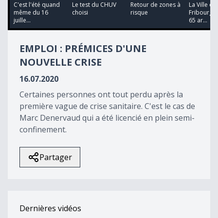
37
C'est l'été quand
Le test du CHUV
Retour de zones à
La Ville de
minutes,
même du 16
choisi
risque
Fribourg s
30
juille...
65 ar...
seconds
EMPLOI : PRÉMICES D'UNE
NOUVELLE CRISE
16.07.2020
Certaines personnes ont tout perdu après la
première vague de crise sanitaire. C'est le cas de
Marc Denervaud qui a été licencié en plein semi-
confinement.
Partager
Dernières vidéos