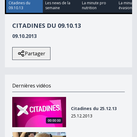
33
Citadines du
Les news de la
La minute pro
La minute
seconds
09.10.13
semaine
nutrition
évasion
CITADINES DU 09.10.13
09.10.2013
Partager
Dernières vidéos
Citadines du 25.12.13
Citadines du 25.12.13
25.12.2013
00:00:00
Une coiffure pour le 31