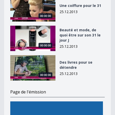
Une coiffure pour le 31
25.12.2013
00:00:00
Beauté et mode, de quoi être sur son 31 le jour J
Beauté et mode, de
quoi être sur son 31 le
jour J
00:00:00
25.12.2013
Des livres pour se détendre
Des livres pour se
détendre
25.12.2013
00:00:00
Page de l'émission