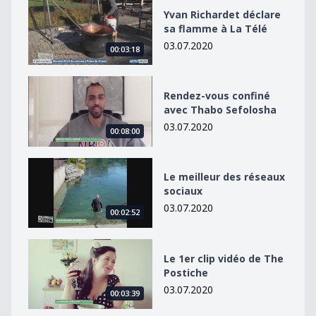
Yvan Richardet déclare sa flamme à La Télé
Yvan Richardet déclare
sa flamme à La Télé
03.07.2020
00:03:18
Rendez-vous confiné avec Thabo Sefolosha
Rendez-vous confiné
avec Thabo Sefolosha
03.07.2020
00:08:00
Le meilleur des réseaux sociaux
Le meilleur des réseaux
sociaux
03.07.2020
00:02:52
Le 1er clip vidéo de The Postiche
Le 1er clip vidéo de The
Postiche
03.07.2020
00:03:39