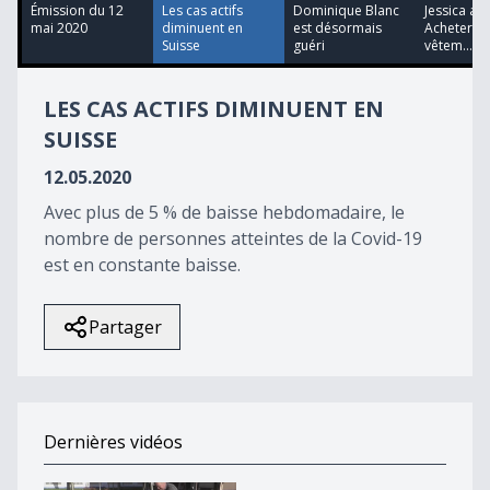
51
Émission du 12
Les cas actifs
Dominique Blanc
Jessica a t
seconds
mai 2020
diminuent en
est désormais
Acheter d
Suisse
guéri
vêtem...
LES CAS ACTIFS DIMINUENT EN
SUISSE
12.05.2020
Avec plus de 5 % de baisse hebdomadaire, le
nombre de personnes atteintes de la Covid-19
est en constante baisse.
Partager
Dernières vidéos