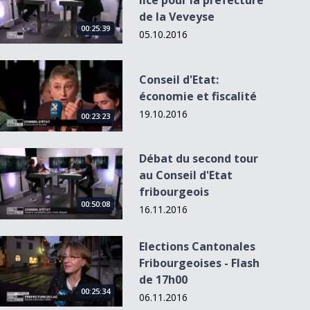
lice pour la préfecture
de la Veveyse
00:25:39
05.10.2016
Conseil d&#039;Etat: économie et fiscalité
Conseil d'Etat:
économie et fiscalité
19.10.2016
00:23:23
Débat du second tour au Conseil d&#039;Etat fribourgeois
Débat du second tour
au Conseil d'Etat
fribourgeois
00:50:08
16.11.2016
Elections Cantonales Fribourgeoises - Flash de 17h00
Elections Cantonales
Fribourgeoises - Flash
de 17h00
00:25:34
06.11.2016