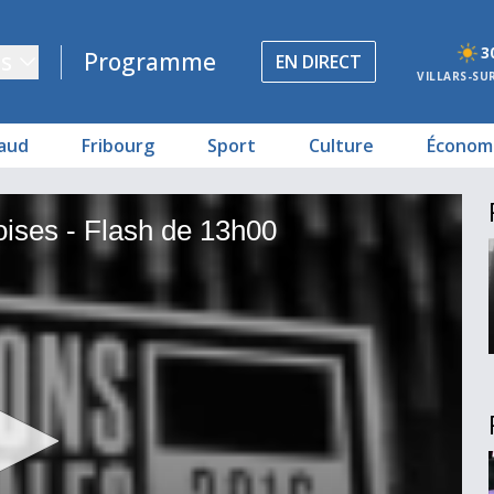
3
s
Programme
EN DIRECT
VILLARS-SU
aud
Fribourg
Sport
Culture
Économ
00
00
oises - Flash de 13h00