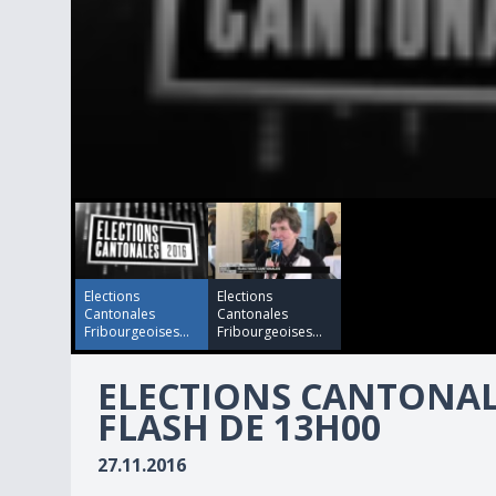
00:00:00
00:15:59
0
seconds
of
0
seconds
Volume
90%
Elections
Elections
Cantonales
Cantonales
Fribourgeoises...
Fribourgeoises...
ELECTIONS CANTONAL
FLASH DE 13H00
27.11.2016