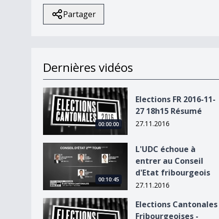
Partager
Dernières vidéos
Elections FR 2016-11-27 18h15 Résumé
Elections FR 2016-11-
27 18h15 Résumé
27.11.2016
00:00:00
L&#039;UDC échoue à entrer au Conseil d&#039;
L'UDC échoue à
entrer au Conseil
d'Etat fribourgeois
00:10:45
27.11.2016
Elections Cantonales Fribourgeoises - Flash de 
Elections Cantonales
Fribourgeoises -