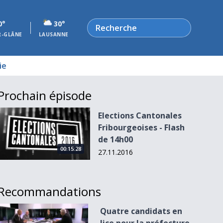
Rechercher
0°
30°
R-GLÂNE
LAUSANNE
ie
Prochain épisode
Elections Cantonales Fribourgeoises - Flash de 14h00
Elections Cantonales
Fribourgeoises - Flash
de 14h00
00:15:28
27.11.2016
Recommandations
Quatre candidats en lice pour la préfecture de la Veveyse
Quatre candidats en