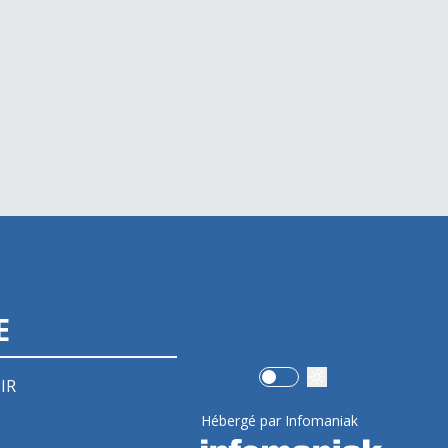
E
Use setting
IR
Hébergé par Infomaniak