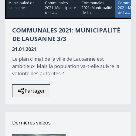
1
Municipalité de
Communales
Communales
Communal
hour,
Lausanne
2021: Municipalité
2021: Municipalité
2021: Muni
30
de La...
de La...
de La...
minutes,
6
seconds
COMMUNALES 2021: MUNICIPALITÉ
DE LAUSANNE 3/3
31.01.2021
Le plan climat de la ville de Lausanne est
ambitieux. Mais la population va-t-elle suivre la
volonté des autorités ?
Partager
Dernières vidéos