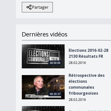
Partager
Dernières vidéos
Elections 2016-02-28 2130 Résultats FR
Elections 2016-02-28
2130 Résultats FR
28.02.2016
00:00:00
Rétrospective des
Rétrospective des élections communales fribou
élections
communales
fribourgeoises
00:20:37
28.02.2016
Elections 2016-02-28 2030 Flash FR