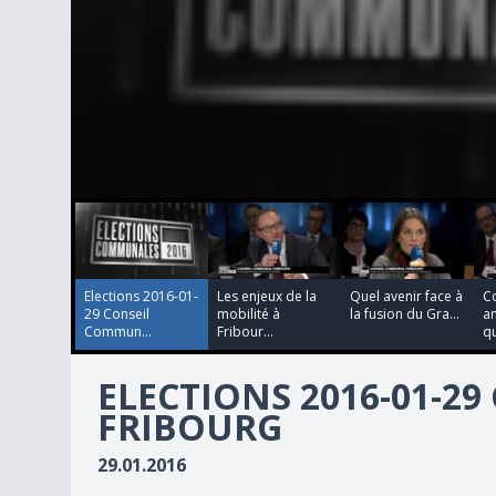
00:00:01
00:00:00
00:00:00
00:00:00
0
seconds
of
1
second
Volume
90%
Elections 2016-01-
Les enjeux de la
Quel avenir face à
C
29 Conseil
mobilité à
la fusion du Gra...
am
Commun...
Fribour...
qu
ELECTIONS 2016-01-2
FRIBOURG
29.01.2016