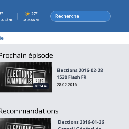
Rechercher
7°
27°
R-GLÂNE
LAUSANNE
ie
Prochain épisode
Elections 2016-02-28 1530 Flash FR
Elections 2016-02-28
1530 Flash FR
28.02.2016
00:24:46
Recommandations
Elections 2016-01-26 Conseil Général de Fribourg
Elections 2016-01-26