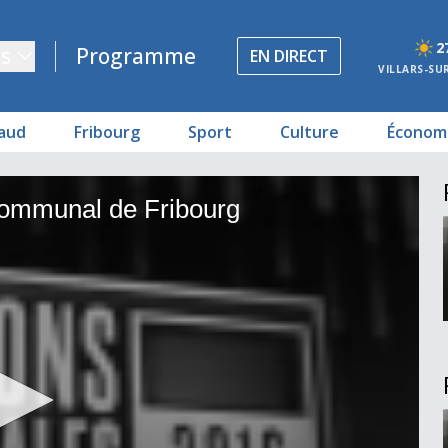
2
s
Programme
EN DIRECT
VILLARS-SU
aud
Fribourg
Sport
Culture
Économ
g
Communal de Fribourg