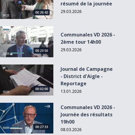
résumé de la journée
29.03.2026
00:26:42
Communales VD 2026 - 2ème tour 14h00
Communales VD 2026 -
2ème tour 14h00
29.03.2026
00:23:50
Journal de Campagne - District d&#039;Aigle - Reportage
Journal de Campagne
- District d'Aigle -
Reportage
00:02:00
13.01.2026
Communales VD 2026 - Journée des résultats 19h00
Communales VD 2026 -
Journée des résultats
19h00
00:27:33
08.03.2026