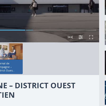
urnal de
mpagne –
trict Oues...
 – DISTRICT OUEST
TIEN