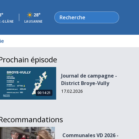
Rechercher
8°
28°
R-GLÂNE
LAUSANNE
ie
Prochain épisode
Journal de campagne - District Broye-Vully
Journal de campagne -
District Broye-Vully
17.02.2026
00:14:21
Recommandations
Communales VD 2026 - résumé de la journée
Communales VD 2026 -