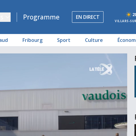
2
s
Programme
EN DIRECT
VILLARS-SU
aud
Fribourg
Sport
Culture
Économ
– Décryptage
– Reportage
 Entretien