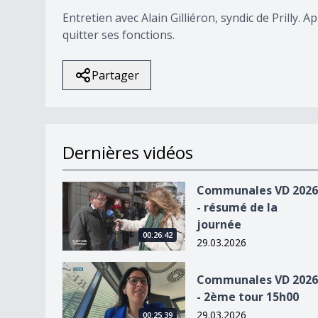
Entretien avec Alain Gilliéron, syndic de Prilly. Ap
quitter ses fonctions.
Partager
Dernières vidéos
Communales VD 2026 - résumé de la journée
Communales VD 2026
- résumé de la
journée
00:26:42
29.03.2026
Communales VD 2026 - 2ème tour 15h00
Communales VD 2026
- 2ème tour 15h00
29.03.2026
00:25:39