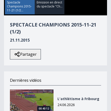
Spectacle
Emission en direct
Champions 2015-
du spectacle "Ch...
11-21 (1/2...
SPECTACLE CHAMPIONS 2015-11-21
(1/2)
21.11.2015
Partager
Dernières vidéos
L&#039;athlétisme à Fribourg
L'athlétisme à Fribourg
24.06.2026
00:40:12