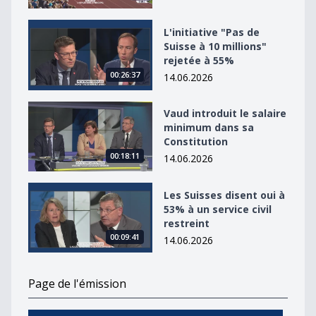
L&#039;initiative &quot;Pas de Suisse à 10 millions&qu
L'initiative "Pas de
Suisse à 10 millions"
rejetée à 55%
00:26:37
14.06.2026
Vaud introduit le salaire minimum dans sa Constitutio
Vaud introduit le salaire
minimum dans sa
Constitution
00:18:11
14.06.2026
Les Suisses disent oui à 53% à un service civil restreint
Les Suisses disent oui à
53% à un service civil
restreint
00:09:41
14.06.2026
Page de l'émission