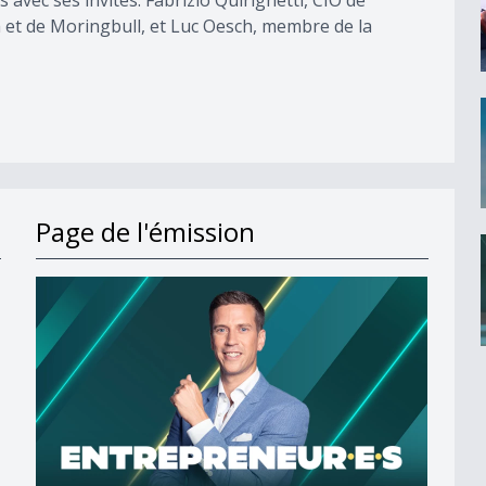
vec ses invités: Fabrizio Quirighetti, CIO de
h et de Moringbull, et Luc Oesch, membre de la
Page de l'émission