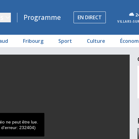
2
s
Programme
EN DIRECT
VILLARS-SU
aud
Fribourg
Sport
Culture
Économ
e
orique
éo ne peut être lue.
 d'erreur: 232404)