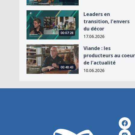
Leaders en transition, l&#039;envers du décor
Leaders en
transition, l'envers
du décor
00:07:28
17.06.2026
Viande : les producteurs au coeur de l&#039;actu
Viande : les
producteurs au coeur
de l'actualité
00:40:43
10.06.2026