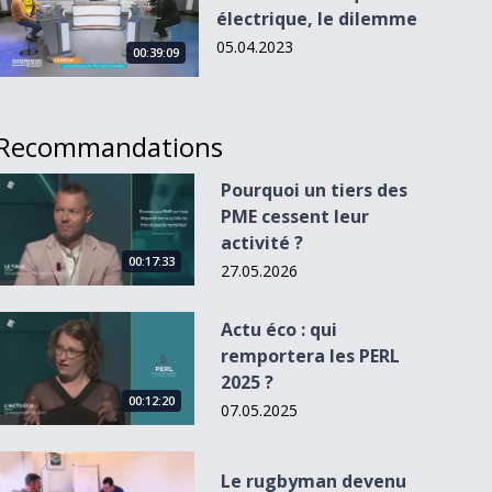
électrique, le dilemme
05.04.2023
00:39:09
Recommandations
Pourquoi un tiers des PME cessent leur activité ?
Pourquoi un tiers des
PME cessent leur
activité ?
00:17:33
27.05.2026
Actu éco : qui remportera les PERL 2025 ?
Actu éco : qui
remportera les PERL
2025 ?
00:12:20
07.05.2025
Le rugbyman devenu patron
Le rugbyman devenu