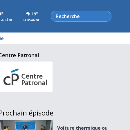
Rechercher
4°
19°
R-GLÂNE
LAUSANNE
ie
Centre Patronal
Prochain épisode
Voiture thermique ou électrique, le dilemme
Voiture thermique ou