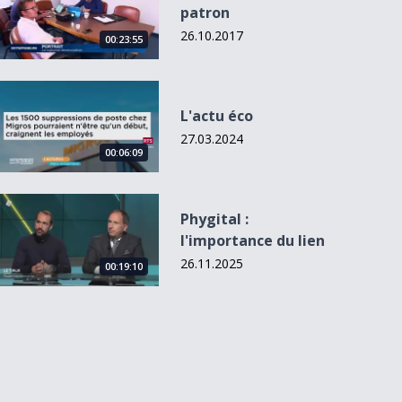
patron
26.10.2017
00:23:55
L&#039;actu éco
L'actu éco
27.03.2024
00:06:09
Phygital : l&#039;importance du lien
Phygital :
l'importance du lien
26.11.2025
00:19:10