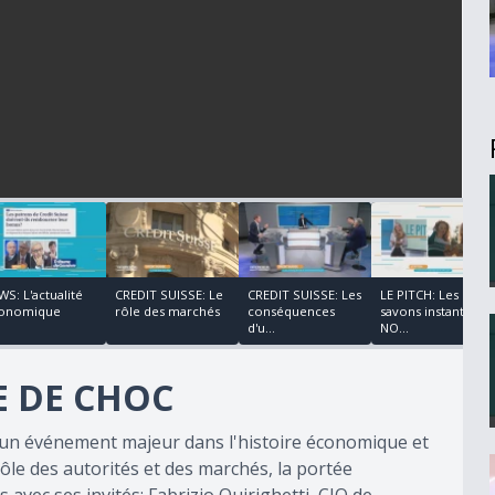
00:06:44
00:08:11
00:02:59
WS: L'actualité
CREDIT SUISSE: Le
CREDIT SUISSE: Les
LE PITCH: Les
onomique
rôle des marchés
conséquences
savons instantanés
d'u...
NO...
E DE CHOC
t un événement majeur dans l'histoire économique et
rôle des autorités et des marchés, la portée