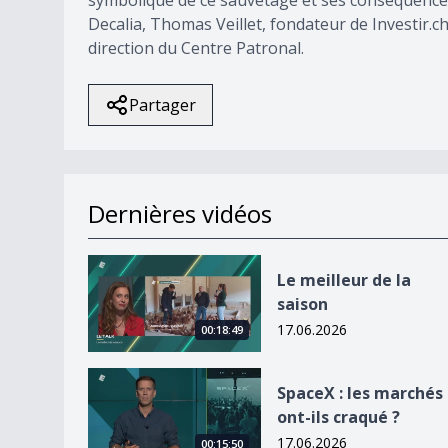
symbolique de ce sauvetage et ses conséquences a
Decalia, Thomas Veillet, fondateur de Investir.c
direction du Centre Patronal.
Partager
Dernières vidéos
Le meilleur de la saison
Le meilleur de la
saison
17.06.2026
00:18:49
SpaceX : les marchés ont-ils craqué ?
SpaceX : les marchés
ont-ils craqué ?
17.06.2026
00:15:50