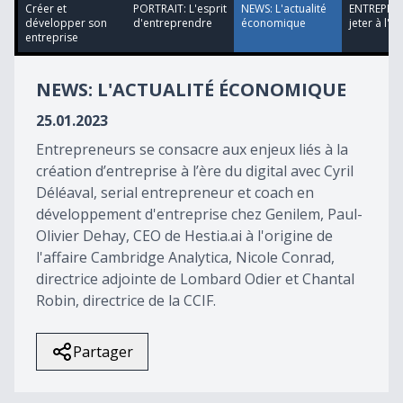
39
Créer et
PORTRAIT: L'esprit
NEWS: L'actualité
ENTREPRISE
minutes,
développer son
d'entreprendre
économique
jeter à l'e
56
entreprise
seconds
NEWS: L'ACTUALITÉ ÉCONOMIQUE
25.01.2023
Entrepreneurs se consacre aux enjeux liés à la
création d’entreprise à l’ère du digital avec Cyril
Déléaval, serial entrepreneur et coach en
développement d'entreprise chez Genilem, Paul-
Olivier Dehay, CEO de Hestia.ai à l'origine de
l'affaire Cambridge Analytica, Nicole Conrad,
directrice adjointe de Lombard Odier et Chantal
Robin, directrice de la CCIF.
Partager