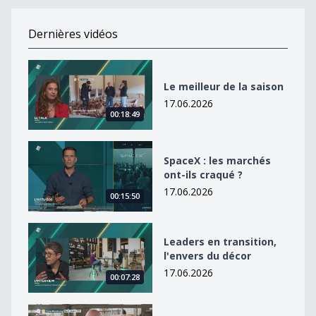
Dernières vidéos
Le meilleur de la saison
Le meilleur de la saison
17.06.2026
00:18:49
SpaceX : les marchés ont-ils craqué ?
SpaceX : les marchés
ont-ils craqué ?
17.06.2026
00:15:50
Leaders en transition, l&#039;envers du décor
Leaders en transition,
l'envers du décor
17.06.2026
00:07:28
Viande : les producteurs au coeur de l&#039;actualité