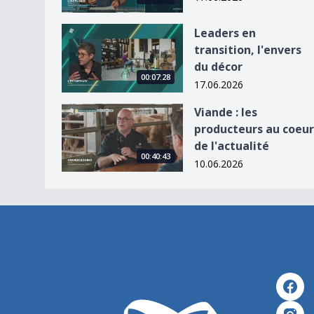
Leaders en transition, l&#039;envers du décor
Leaders en
transition, l'envers
du décor
00:07:28
17.06.2026
Viande : les producteurs au coeur de l&#039;actu
Viande : les
producteurs au coeur
de l'actualité
00:40:43
10.06.2026