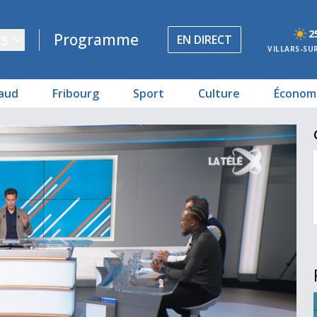
2
s
Programme
EN DIRECT
VILLARS-SU
aud
Fribourg
Sport
Culture
Économ
trie