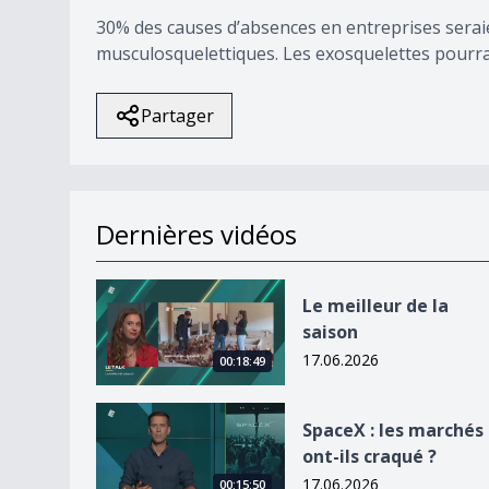
30% des causes d’absences en entreprises serai
musculosquelettiques. Les exosquelettes pourraie
Partager
Dernières vidéos
Le meilleur de la saison
Le meilleur de la
saison
17.06.2026
00:18:49
SpaceX : les marchés ont-ils craqué ?
SpaceX : les marchés
ont-ils craqué ?
17.06.2026
00:15:50