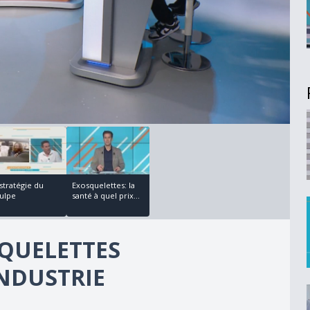
00:06:21
stratégie du
Exosquelettes: la
ulpe
santé à quel prix...
SQUELETTES
NDUSTRIE