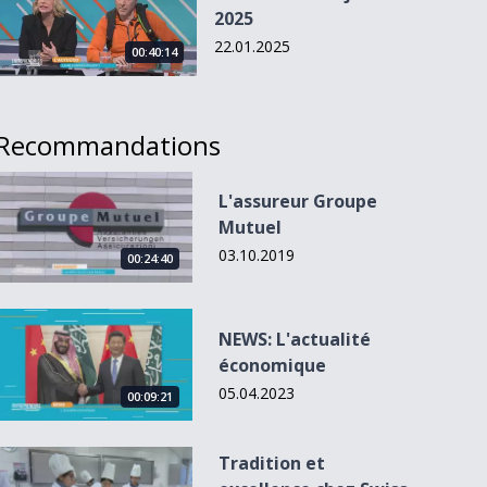
2025
22.01.2025
00:40:14
Recommandations
L&#039;assureur Groupe Mutuel
L'assureur Groupe
Mutuel
03.10.2019
00:24:40
NEWS: L&#039;actualité économique
NEWS: L'actualité
économique
05.04.2023
00:09:21
Tradition et excellence chez Swiss Education Group
Tradition et