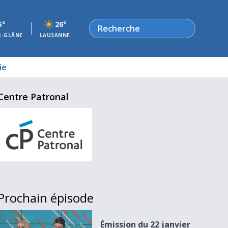
Rechercher
5°
26°
R-GLÂNE
LAUSANNE
ie
Centre Patronal
Prochain épisode
Émission du 22 janvier 2025
Émission du 22 janvier