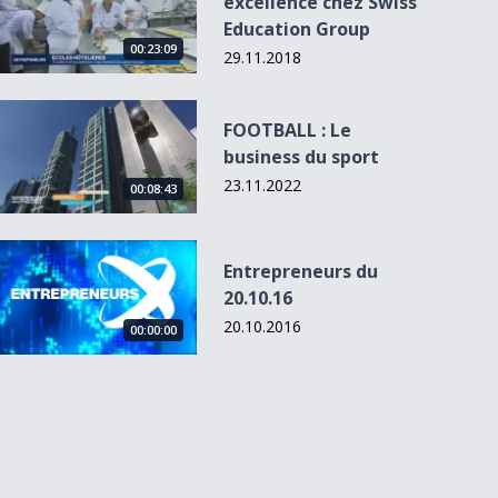
excellence chez Swiss
Education Group
00:23:09
29.11.2018
FOOTBALL : Le business du sport
FOOTBALL : Le
business du sport
23.11.2022
00:08:43
Entrepreneurs du 20.10.16
Entrepreneurs du
20.10.16
20.10.2016
00:00:00