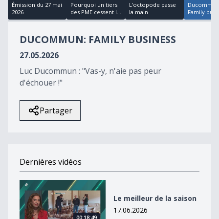
40
Émission du 27 mai
Pourquoi un tiers
L'octopode passe
Ducommun
minutes,
2026
des PME cessent l...
la main
Family busi
22
seconds
DUCOMMUN: FAMILY BUSINESS
27.05.2026
Luc Ducommun : "Vas-y, n'aie pas peur
d'échouer !"
Partager
Dernières vidéos
Le meilleur de la saison
Le meilleur de la saison
17.06.2026
00:18:49