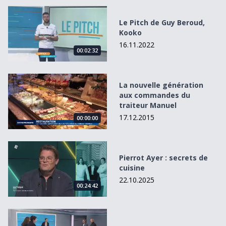
Le Pitch de Guy Beroud, Kooko
Le Pitch de Guy Beroud,
Kooko
16.11.2022
00:02:32
La nouvelle génération aux commandes du traiteur Manu
La nouvelle génération
aux commandes du
traiteur Manuel
17.12.2015
00:00:00
Pierrot Ayer : secrets de cuisine
Pierrot Ayer : secrets de
cuisine
22.10.2025
00:24:42
L&#039;oeil de Myriame