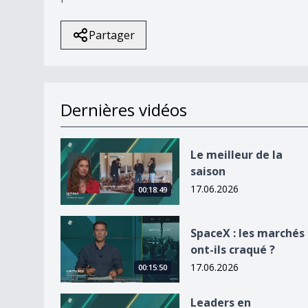
Partager
Dernières vidéos
Le meilleur de la saison
Le meilleur de la
saison
17.06.2026
00:18:49
SpaceX : les marchés ont-ils craqué ?
SpaceX : les marchés
ont-ils craqué ?
17.06.2026
00:15:50
Leaders en transition, l&#039;envers du décor
Leaders en