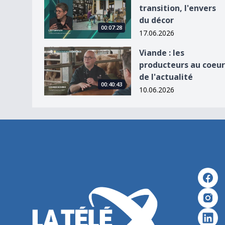
transition, l'envers
du décor
00:07:28
17.06.2026
Viande : les producteurs au coeur de l&#039;actu
Viande : les
producteurs au coeur
de l'actualité
00:40:43
10.06.2026