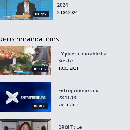
2024
24.04.2024
00:39:58
Recommandations
L’épicerie durable La Sieste
L’épicerie durable La
Sieste
18.03.2021
00:23:37
Entrepreneurs du 28.11.13
Entrepreneurs du
28.11.13
28.11.2013
00:00:00
DROIT : Le greenwashing
DROIT : Le