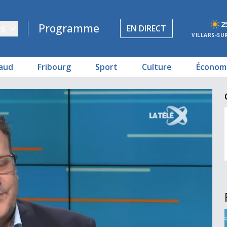
2
s
Programme
EN DIRECT
VILLARS-SU
aud
Fribourg
Sport
Culture
Économ