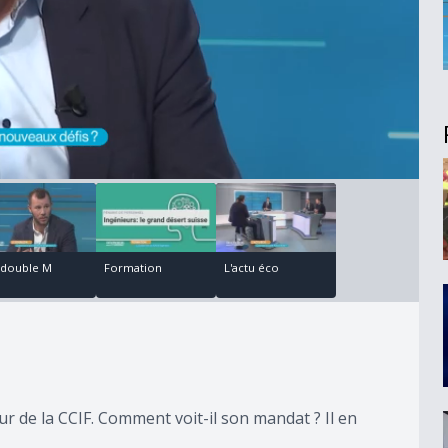
00:07:05
00:00:00
 double M
Formation
L'actu éco
 de la CCIF. Comment voit-il son mandat ? Il en