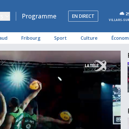
2
s
Programme
EN DIRECT
VILLARS-SU
aud
Fribourg
Sport
Culture
Économ
s