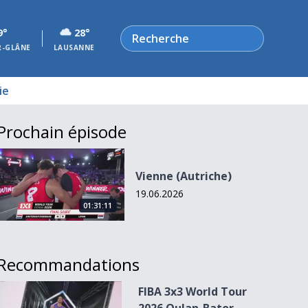
Rechercher
9°
28°
R-GLÂNE
LAUSANNE
ie
Prochain épisode
Vienne (Autriche)
Vienne (Autriche)
19.06.2026
01:31:11
Recommandations
FIBA 3x3 World Tour 2026 Oulan-Bator - Finale
FIBA 3x3 World Tour