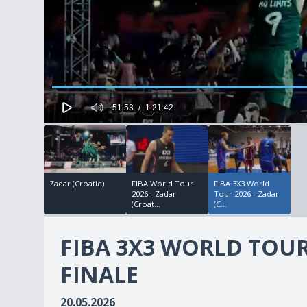
51:53
1:21:42
00:51:53
00:29:50
51
minutes,
53
seconds
of
1
Zadar (Croatie)
FIBA World Tour
FIBA 3X3 World
hour,
2026 - Zadar
Tour 2026 - Zadar
21
(Croat...
(C...
minutes,
42
seconds
Volume
FIBA 3X3 WORLD TOUR 
90%
FINALE
20.05.2026