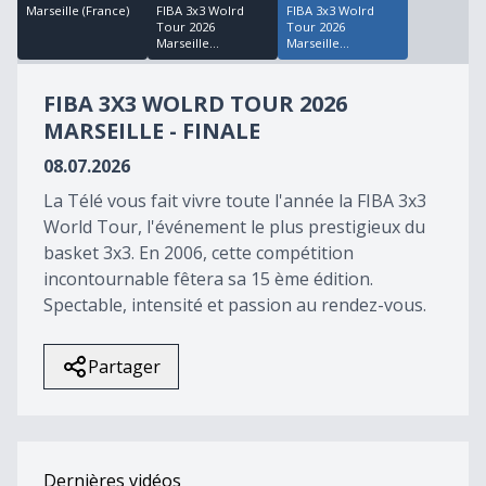
1
Marseille (France)
FIBA 3x3 Wolrd
FIBA 3x3 Wolrd
hour,
Tour 2026
Tour 2026
28
Marseille...
Marseille...
minutes,
1
second
FIBA 3X3 WOLRD TOUR 2026
MARSEILLE - FINALE
08.07.2026
La Télé vous fait vivre toute l'année la FIBA 3x3
World Tour, l'événement le plus prestigieux du
basket 3x3. En 2006, cette compétition
incontournable fêtera sa 15 ème édition.
Spectable, intensité et passion au rendez-vous.
Partager
Dernières vidéos