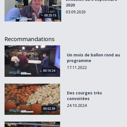
2020
03.09.2020
00:25:15
Recommandations
Un mois de ballon rond au programme
Un mois de ballon rond au
programme
17.11.2022
00:10:24
Des courges très convoitées
Des courges très
convoitées
24.10.2024
00:02:39
La finale suisse de catch promet du spectacle