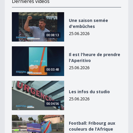
Dernières vidéos
Une saison semée d&#039;embûches
Une saison semée
d'embûches
25.06.2026
00:08:13
Il est l&#039;heure de prendre l&#039;Aperitivo
Il est l'heure de prendre
l'Aperitivo
25.06.2026
00:03:48
Les infos du studio
Les infos du studio
25.06.2026
00:04:56
Football: Fribourg aux couleurs de l’Afrique
Football: Fribourg aux
couleurs de l’Afrique