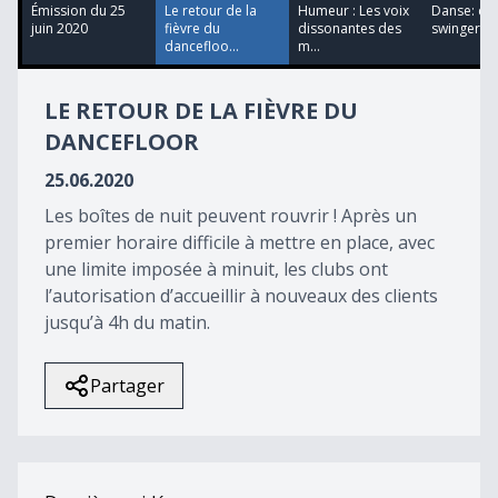
50
Émission du 25
Le retour de la
Humeur : Les voix
Danse: ça 
seconds
juin 2020
fièvre du
dissonantes des
swinger
dancefloo...
m...
LE RETOUR DE LA FIÈVRE DU
DANCEFLOOR
25.06.2020
Les boîtes de nuit peuvent rouvrir ! Après un
premier horaire difficile à mettre en place, avec
une limite imposée à minuit, les clubs ont
l’autorisation d’accueillir à nouveaux des clients
jusqu’à 4h du matin.
Partager