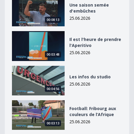
Une saison semée d&#039;embûches
Une saison semée
d'embûches
25.06.2026
00:08:13
Il est l&#039;heure de prendre l&#039;Aperitivo
Il est l'heure de prendre
l'Aperitivo
25.06.2026
00:03:48
Les infos du studio
Les infos du studio
25.06.2026
00:04:56
Football: Fribourg aux couleurs de l’Afrique
Football: Fribourg aux
couleurs de l’Afrique
25.06.2026
00:03:13