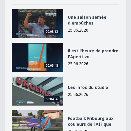
Une saison semée d&#039;embûches
Une saison semée
d'embûches
25.06.2026
00:08:13
Il est l&#039;heure de prendre l&#039;Aperitivo
Il est l'heure de prendre
l'Aperitivo
25.06.2026
00:03:48
Les infos du studio
Les infos du studio
25.06.2026
00:04:56
Football: Fribourg aux couleurs de l’Afrique
Football: Fribourg aux
couleurs de l’Afrique