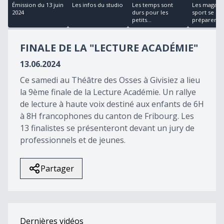
26
Émission du 13 juin
Les infos du studio
Les temps sont
Les magasin
minutes,
2024
durs pour les
sport se
34
petits...
préparent...
seconds
FINALE DE LA "LECTURE ACADÉMIE"
13.06.2024
Ce samedi au Théâtre des Osses à Givisiez a lieu
la 9ème finale de la Lecture Académie. Un rallye
de lecture à haute voix destiné aux enfants de 6H
à 8H francophones du canton de Fribourg. Les
13 finalistes se présenteront devant un jury de
professionnels et de jeunes.
Partager
Dernières vidéos