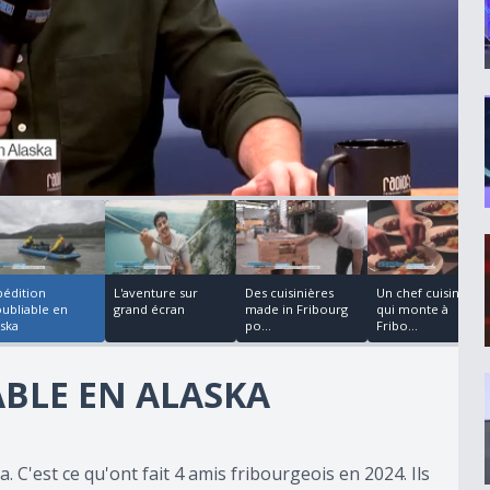
00:04:25
00:02:42
00:07:54
pédition
L'aventure sur
Des cuisinières
Un chef cuisinier
oubliable en
grand écran
made in Fribourg
qui monte à
aska
po...
Fribo...
ABLE EN ALASKA
. C'est ce qu'ont fait 4 amis fribourgeois en 2024. Ils