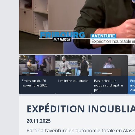
00:05:15
00:03:01
00:02:35
8
minutes,
45
seconds
of
26
Émission du 20
Les infos du studio
Basketball: un
Ex
minutes,
novembre 2025
nouveau chapitre
in
40
pou...
Al
seconds
Volume
90%
EXPÉDITION INOUBLI
20.11.2025
Partir à l'aventure en autonomie totale en Alaska