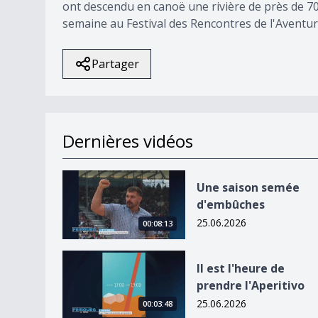
ont descendu en canoë une rivière de près de 700
semaine au Festival des Rencontres de l'Aventur
Partager
Dernières vidéos
Une saison semée d&#039;embûches
Une saison semée
d'embûches
25.06.2026
00:08:13
Il est l&#039;heure de prendre l&#039;Aperitivo
Il est l'heure de
prendre l'Aperitivo
25.06.2026
00:03:48