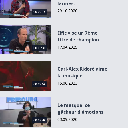
larmes.
29.10.2020
00:09:18
Elfic vise un 7ème titre de champion
Elfic vise un 7ème
titre de champion
17.04.2025
00:05:30
Carl-Alex Ridoré aime la musique
Carl-Alex Ridoré aime
la musique
15.06.2023
00:08:59
Le masque, ce gâcheur d&#039;émotions
Le masque, ce
gâcheur d'émotions
03.09.2020
00:02:49