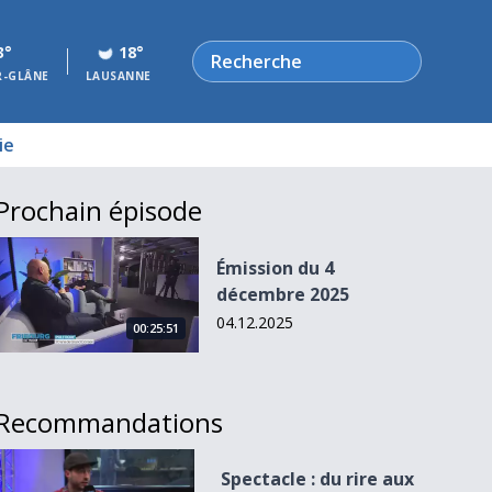
Rechercher
3°
18°
R-GLÂNE
LAUSANNE
ie
Prochain épisode
Émission du 4 décembre 2025
Émission du 4
décembre 2025
04.12.2025
00:25:51
Recommandations
Spectacle : du rire aux larmes.
Spectacle : du rire aux