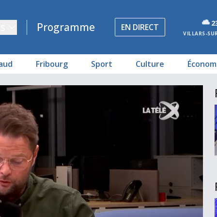
2
s
Programme
EN DIRECT
VILLARS-SU
aud
Fribourg
Sport
Culture
Économ