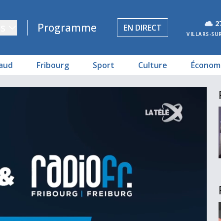
2
s
Programme
EN DIRECT
VILLARS-SU
aud
Fribourg
Sport
Culture
Économ