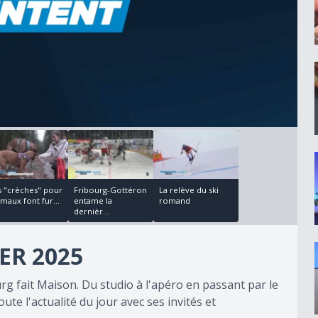
00:06:20
00:08:16
s "crèches" pour
Fribourg-Gottéron
La relève du ski
maux font fur...
entame la
romand
dernièr...
ER 2025
rg fait Maison. Du studio à l'apéro en passant par le
ute l'actualité du jour avec ses invités et