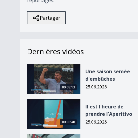
reportages.
Partager
Dernières vidéos
Une saison semée d&#039;embûches
Une saison semée
d'embûches
25.06.2026
00:08:13
Il est l&#039;heure de prendre l&#039;Aperitivo
Il est l'heure de
prendre l'Aperitivo
25.06.2026
00:03:48
Les infos du studio