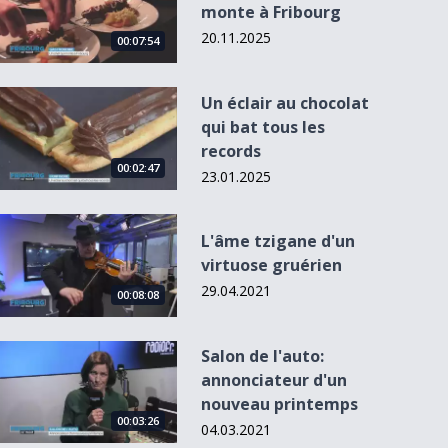
monte à Fribourg
20.11.2025
00:07:54
Un éclair au chocolat qui bat tous les records
Un éclair au chocolat
qui bat tous les
records
00:02:47
23.01.2025
L&#039;âme tzigane d&#039;un virtuose gruérien
L'âme tzigane d'un
virtuose gruérien
29.04.2021
00:08:08
Salon de l&#039;auto: annonciateur d&#039;un nouveau pr
Salon de l'auto:
annonciateur d'un
nouveau printemps
00:03:26
04.03.2021