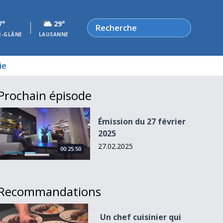
Rechercher
7°
29°
R-GLÂNE
LAUSANNE
ie
Prochain épisode
Émission du 27 février 2025
Émission du 27 février
2025
27.02.2025
00:25:50
Recommandations
Un chef cuisinier qui monte à Fribourg
Un chef cuisinier qui